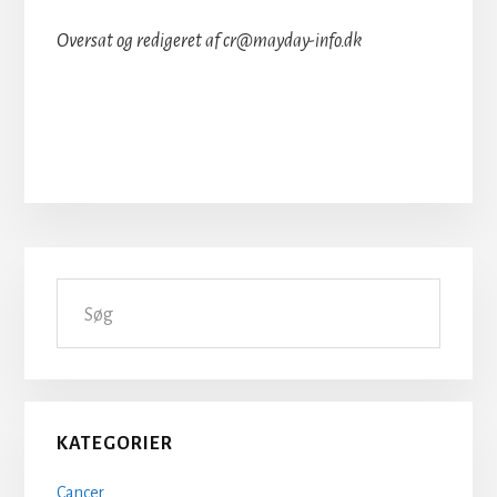
Oversat og redigeret af cr@mayday-info.dk
Primær
Søg
Sidebar
KATEGORIER
Cancer