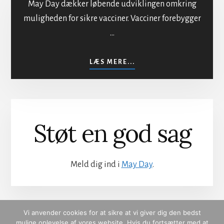
May Day dækker løbende udviklingen omkring
muligheden for sikre vacciner. Vacciner forebygger
…
Sikker vaccination
OM
LÆS MERE...
SIKKER
VACCINATION
Støt en god sag
Meld dig ind i
May Day
.
Vi anvender cookies for at sikre at vi giver dig den bedst
mulige oplevelse af vores website. Hvis du fortsætter med at