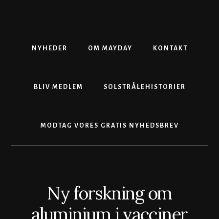
Skip
Gå
Skip
to
direkte
to
content
til
footer
primær
sidebar
NYHEDER
OM MAYDAY
KONTAKT
BLIV MEDLEM
SOLSTRÅLEHISTORIER
MODTAG VORES GRATIS NYHEDSBREV
Ny forskning om
aluminium i vacciner