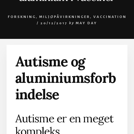
FORSKNING
,
MILJØPÅVIRKNINGER
,
VACCINATION
/
20/12/2017
by
MAY DAY
Autisme og
aluminiumsforb
indelse
Autisme er en meget
kompleks