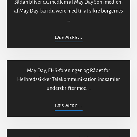
Sådan bliver du medlem af May Day Som medlem
af May Day kan du være med til at sikre borgernes
…
Indmeldelse i MayDay
OM
LÆS MERE...
INDMELDELSE
I
MAYDAY
May Day, EHS-foreningen og Rådet for
Helbredssikker Telekommunikation indsamler
underskrifter mod …
Mod bestråling af
befolkningen
OM
LÆS MERE...
MOD
BESTRÅLING
AF
BEFOLKNINGEN