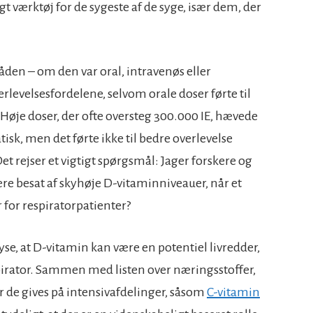
gt værktøj for de sygeste af de syge, især dem, der
åden – om den var oral, intravenøs eller
rlevelsesfordelene, selvom orale doser førte til
Høje doser, der ofte oversteg 300.000 IE, hævede
k, men det førte ikke til bedre overlevelse
 rejser et vigtigt spørgsmål: Jager forskere og
ære besat af skyhøje D-vitaminniveauer, når et
 for respiratorpatienter?
se, at D-vitamin kan være en potentiel livredder,
espirator. Sammen med listen over næringsstoffer,
når de gives på intensivafdelinger, såsom
C-vitamin