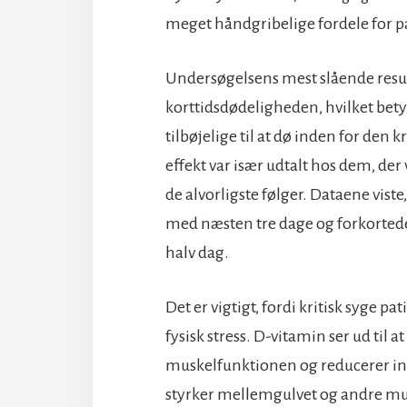
meget håndgribelige fordele for pa
Undersøgelsens mest slående resu
korttidsdødeligheden, hvilket betyd
tilbøjelige til at dø inden for den 
effekt var især udtalt hos dem, der v
de alvorligste følger. Dataene vist
med næsten tre dage og forkortede
halv dag.
Det er vigtigt, fordi kritisk syge p
fysisk stress. D-vitamin ser ud til 
muskelfunktionen og reducerer in
styrker mellemgulvet og andre mus