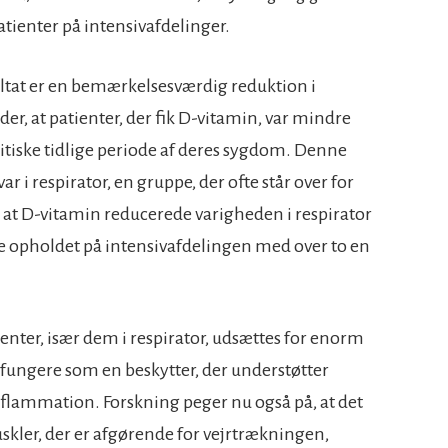
tienter på intensivafdelinger.
ltat er en bemærkelsesværdig reduktion i
er, at patienter, der fik D-vitamin, var mindre
kritiske tidlige periode af deres sygdom. Denne
ar i respirator, en gruppe, der ofte står over for
e, at D-vitamin reducerede varigheden i respirator
 opholdet på intensivafdelingen med over to en
atienter, især dem i respirator, udsættes for enorm
at fungere som en beskytter, der understøtter
flammation. Forskning peger nu også på, at det
kler, der er afgørende for vejrtrækningen,