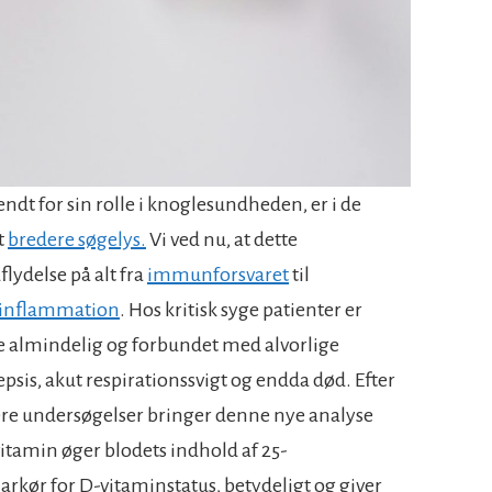
dt for sin rolle i knoglesundheden, er i de
t
bredere søgelys.
Vi ved nu, at dette
lydelse på alt fra
immunforsvaret
til
f inflammation
. Hos kritisk syge patienter er
 almindelig og forbundet med alvorlige
psis, akut respirationssvigt og endda død. Efter
gere undersøgelser bringer denne nye analyse
vitamin øger blodets indhold af 25-
rkør for D-vitaminstatus, betydeligt og giver