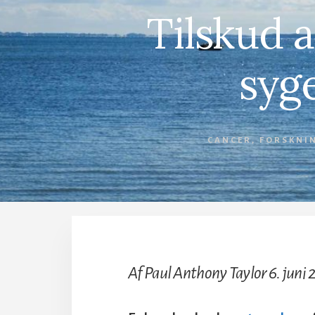
Tilskud a
syge
CANCER
,
FORSKNI
Af Paul Anthony Taylor 6. juni