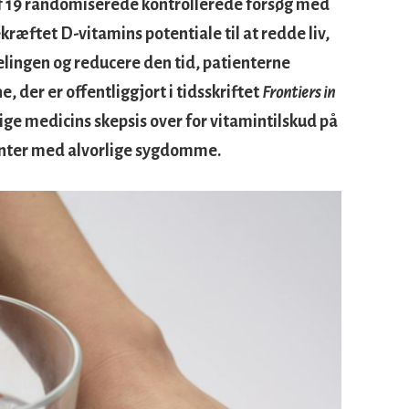
f 19 randomiserede kontrollerede forsøg med
ekræftet D-vitamins potentiale til at redde liv,
elingen og reducere den tid, patienterne
e, der er offentliggjort i tidsskriftet
Frontiers in
ige medicins skepsis over for vitamintilskud på
ienter med alvorlige sygdomme.