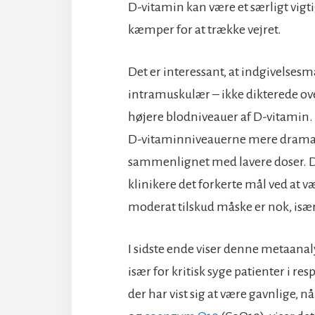
D-vitamin kan være et særligt vigti
kæmper for at trække vejret.
Det er interessant, at indgivelsesm
intramuskulær – ikke dikterede ove
højere blodniveauer af D-vitamin. 
D-vitaminniveauerne mere dramatis
sammenlignet med lavere doser. Det
klinikere det forkerte mål ved at v
moderat tilskud måske er nok, især
I sidste ende viser denne metaanaly
især for kritisk syge patienter i r
der har vist sig at være gavnlige, 