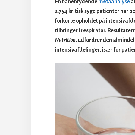
En banebrydende
metaanalyse
a
2.754 kritisk syge patienter har b
forkorte opholdet på intensivafd
tilbringer i respirator. Resultatern
Nutrition
, udfordrer den almindel
intensivafdelinger, især for pat