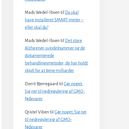
Mads Wedel-Ibsen
til
Du skal
have installeret SMART-meter –
eller skal du?
Mads Wedel-Ibsen
til
Det store
Alzheimer-svindelnummer og de
dokumenterede
behandlingsmetoder, de har holdt
skjult for at tjene milliarder
Dorrit Bjerregaard
til
Gør noget:
Sig nej til nedregulering af GMO-
fødevarer
Qristel Viben
til
Gør noget: Sig nej
til nedregulering af GMO-
fødevarer