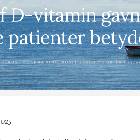
f D-vitamin gavn
 patienter betyd
NG
,
KOST OG ERNÆRING
,
KOSTTILSKUD OG URTER
/
27/0
 2025