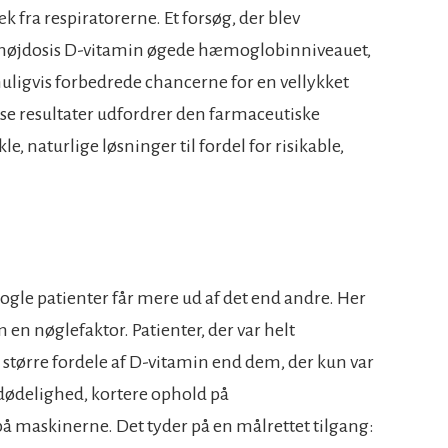
æk fra respiratorerne. Et forsøg, der blev
 at højdosis D-vitamin øgede hæmoglobinniveauet,
muligvis forbedrede chancerne for en vellykket
sse resultater udfordrer den farmaceutiske
e, naturlige løsninger til fordel for risikable,
ogle patienter får mere ud af det end andre. Her
en nøglefaktor. Patienter, der var helt
 større fordele af D-vitamin end dem, der kun var
dødelighed, kortere ophold på
å maskinerne. Det tyder på en målrettet tilgang: