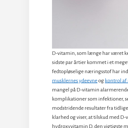
D-vitamin, som længe har været ken
sidste par årtier kommet i et mege
fedtopløselige næringsstof har indf
musklernes ydeevne
og
kontrol a
mangel på D-vitamin alarmerende
komplikationer som infektioner, se
modstridende resultater fra tidli
klarhed og viser, at tilskud med D-
hydroxyvitamin D, den vigtigste ma