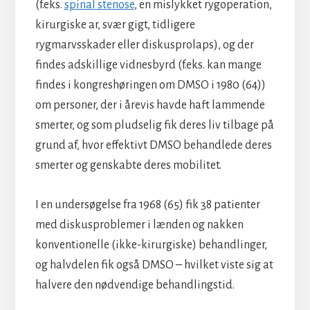
(f.eks.
spinal stenose
, en mislykket rygoperation,
kirurgiske ar, svær gigt, tidligere
rygmarvsskader eller diskusprolaps), og der
findes adskillige vidnesbyrd (f.eks. kan mange
findes i kongreshøringen om DMSO i 1980 (64))
om personer, der i årevis havde haft lammende
smerter, og som pludselig fik deres liv tilbage på
grund af, hvor effektivt DMSO behandlede deres
smerter og genskabte deres mobilitet.
I en undersøgelse fra 1968 (65) fik 38 patienter
med diskusproblemer i lænden og nakken
konventionelle (ikke-kirurgiske) behandlinger,
og halvdelen fik også DMSO – hvilket viste sig at
halvere den nødvendige behandlingstid.