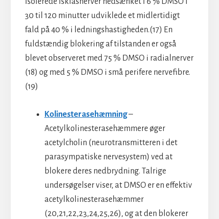
Isolerede iskiasnerver nedsænket i 6 % DMSO i
30 til 120 minutter udviklede et midlertidigt
fald på 40 % i ledningshastigheden.(17) En
fuldstændig blokering af tilstanden er også
blevet observeret med 75 % DMSO i radialnerver
(18) og med 5 % DMSO i små perifere nervefibre.
(19)
Kolinesterasehæmning
–
Acetylkolinesterasehæmmere øger
acetylcholin (neurotransmitteren i det
parasympatiske nervesystem) ved at
blokere deres nedbrydning. Talrige
undersøgelser viser, at DMSO er en effektiv
acetylkolinesterasehæmmer
(20,21,22,23,24,25,26), og at den blokerer