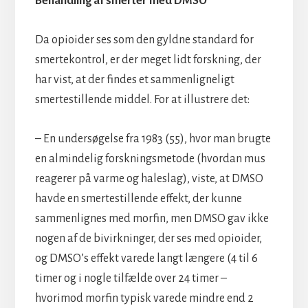
Behandling af smerter med DMSO
Da opioider ses som den gyldne standard for
smertekontrol, er der meget lidt forskning, der
har vist, at der findes et sammenligneligt
smertestillende middel. For at illustrere det:
– En undersøgelse fra 1983 (55), hvor man brugte
en almindelig forskningsmetode (hvordan mus
reagerer på varme og haleslag), viste, at DMSO
havde en smertestillende effekt, der kunne
sammenlignes med morfin, men DMSO gav ikke
nogen af de bivirkninger, der ses med opioider,
og DMSO’s effekt varede langt længere (4 til 6
timer og i nogle tilfælde over 24 timer –
hvorimod morfin typisk varede mindre end 2