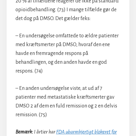
20 % af tilfældene reagerer de ikke på standard
opioidbehandling. (73) I mange tilfælde gør de
det dog på DMSO. Det gælder f.eks:
– En undersøgelse omfattede to ældre patienter
med kræftsmerter på DMSO, hvoraf den ene
havde en fremragende respons på
behandlingen, og den anden havde en god
respons. (74)
– En anden undersøgelse viste, at ud af 7
patienter med metastatiske kræftsmerter gav
DMSO 2 af dem en fuld remission og 2 en delvis
remission. (75)
Bemærk:
I årtier har
FDA ubarmhjertigt blokeret for