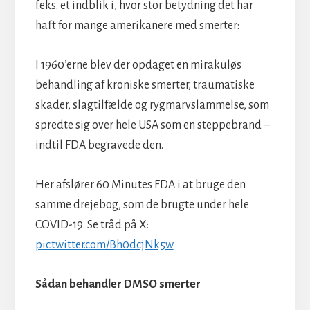
f.eks. et indblik i, hvor stor betydning det har
haft for mange amerikanere med smerter:
I 1960’erne blev der opdaget en mirakuløs
behandling af kroniske smerter, traumatiske
skader, slagtilfælde og rygmarvslammelse, som
spredte sig over hele USA som en steppebrand –
indtil FDA begravede den.
Her afslører 60 Minutes FDA i at bruge den
samme drejebog, som de brugte under hele
COVID-19. Se tråd på X:
pic.twitter.com/Bh0dcjNk5w
Sådan behandler DMSO smerter