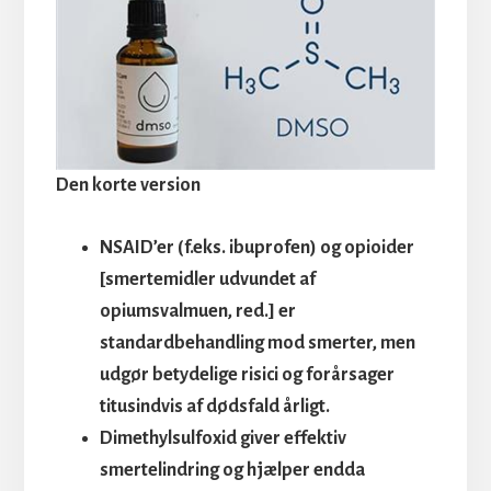
Den korte version
NSAID’er (f.eks. ibuprofen) og opioider
[smertemidler udvundet af
opiumsvalmuen, red.] er
standardbehandling mod smerter, men
udgør betydelige risici og forårsager
titusindvis af dødsfald årligt.
Dimethylsulfoxid giver effektiv
smertelindring og hjælper endda