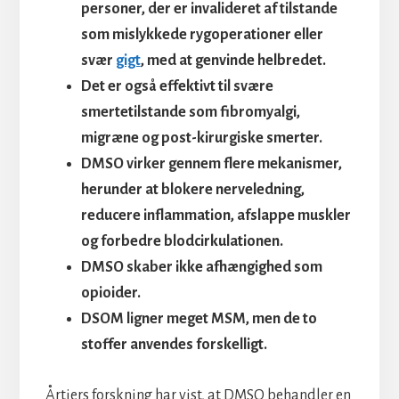
personer, der er invalideret af tilstande
som mislykkede rygoperationer eller
svær
gigt
, med at genvinde helbredet.
Det er også effektivt til svære
smertetilstande som fibromyalgi,
migræne og post-kirurgiske smerter.
DMSO virker gennem flere mekanismer,
herunder at blokere nerveledning,
reducere inflammation, afslappe muskler
og forbedre blodcirkulationen.
DMSO skaber ikke afhængighed som
opioider.
DSOM ligner meget MSM, men de to
stoffer anvendes forskelligt.
Årtiers forskning har vist, at DMSO behandler en