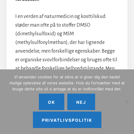
I en verden af naturmedicin og kosttilskud
støder man ofte på to stoffer DMSO
(dimethylsulfoxid) og MSM
(methylsulfonylmethan), der har lignende
anvendelse, men forskellige egenskaber: Begge
er organiske svovlforbindelser og bruges ofte til
at behandle forskellige helbredstilstande. Men
hvad er de nøjagtige forskelle, og hvad passer
Vi anvender cookies for at sikre at vi giver dig den bedst
mulige oplevelse af vores website. Hvis du fortsætter med at
bedst til dig?
bruge dette site vil vi antage at du er indforstået med det.
OK
NEJ
DMSO (dimethylsulfoxid)
DMSO blev første gang syntetiseret i 1866 af den
PRIVATLIVSPOLITIK
russiske kemiker Alexander Zaytsev. Det er et