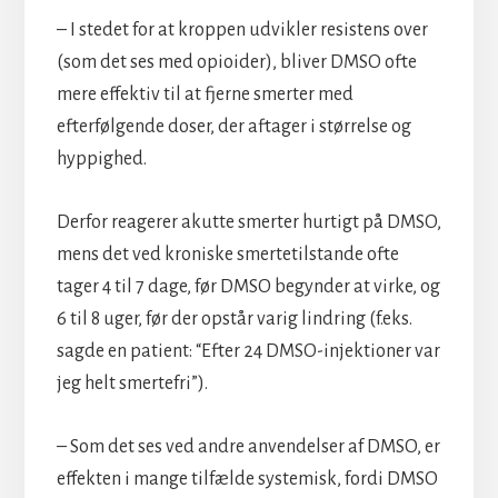
– I stedet for at kroppen udvikler resistens over
(som det ses med opioider), bliver DMSO ofte
mere effektiv til at fjerne smerter med
efterfølgende doser, der aftager i størrelse og
hyppighed.
Derfor reagerer akutte smerter hurtigt på DMSO,
mens det ved kroniske smertetilstande ofte
tager 4 til 7 dage, før DMSO begynder at virke, og
6 til 8 uger, før der opstår varig lindring (f.eks.
sagde en patient: “Efter 24 DMSO-injektioner var
jeg helt smertefri”).
– Som det ses ved andre anvendelser af DMSO, er
effekten i mange tilfælde systemisk, fordi DMSO