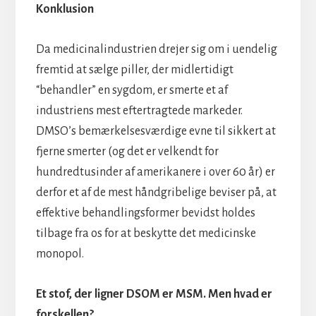
Konklusion
Da medicinalindustrien drejer sig om i uendelig
fremtid at sælge piller, der midlertidigt
“behandler” en sygdom, er smerte et af
industriens mest eftertragtede markeder.
DMSO’s bemærkelsesværdige evne til sikkert at
fjerne smerter (og det er velkendt for
hundredtusinder af amerikanere i over 60 år) er
derfor et af de mest håndgribelige beviser på, at
effektive behandlingsformer bevidst holdes
tilbage fra os for at beskytte det medicinske
monopol.
Et stof, der ligner DSOM er MSM. Men hvad er
forskellen?