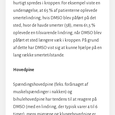
hurtigt spredes i kroppen. For eksempel viste en
undersøgelse, at 65 % af patienterne oplevede
smertelindring, hvis DMSO blev påført på det
sted, hvor de havde smerter (58), mens 61,5 %
oplevede en tilsvarende lindring, når DMSO blev
påført et sted længere væk i kroppen. På grund
af dette har DMSO vist sig at kunne hjælpe på en
lang række smertetilstande.
Hovedpine
Spændingshovedpine (f.eks. forårsaget af
muskelspændinger i nakken) og
bihulehovedpine har tendens til at reagere på
DMSO (med en lindring, der typisk varer 4 til 6
timer), mens migræne og klyngehovedpine er