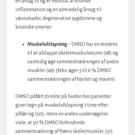
en årsag til og et resultat af kronisk
inflammation og en almindelig årsag til
vævsskader, degenerative sygdomme og
kroniske smerter.
Muskelafslapning
– DMSO har en tendens
til at afslappe skeletmuskulaturen (48) og
samtidig øge sammentrækningen af andre
muskler (49) (f.eks. øger 3 til 6 % DMSO
sammentrækningen af hjertet og maven).
DMSO påført direkte på huden hos patienter
giver tegn på muskelafslapning 1 time efter
påføring (50), mens en anden undersøgelse
viste, at 50 % DMSO forhindrede
sammentrækning af frøers skeletmuskler. (51)