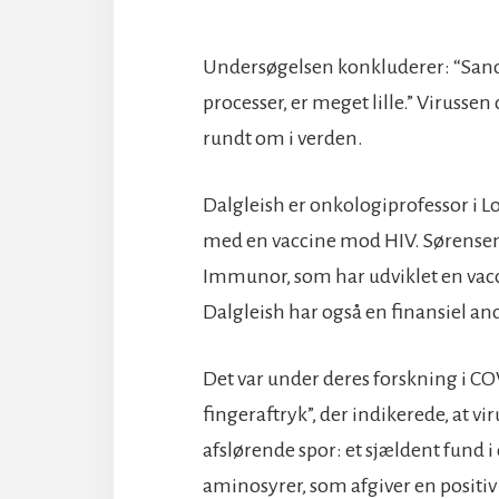
Undersøgelsen konkluderer: “Sandsy
processer, er meget lille.” Virus
rundt om i verden.
Dalgleish er onkologiprofessor i L
med en vaccine mod HIV. Sørensen 
Immunor, som har udviklet en vac
Dalgleish har også en finansiel and
Det var under deres forskning i CO
fingeraftryk”, der indikerede, at v
afslørende spor: et sjældent fund 
aminosyrer, som afgiver en positiv