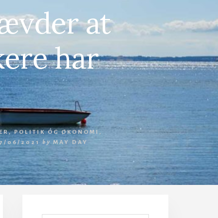
hævder at
kere har
ER
,
POLITIK OG ØKONOMI
,
7/06/2021
by
MAY DAY
Primær