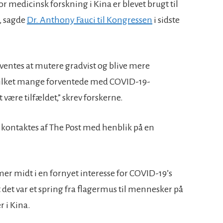
for medicinsk forskning i Kina er blevet brugt til
, sagde
Dr. Anthony Fauci til Kongressen
i sidste
rventes at mutere gradvist og blive mere
vilket mange forventede med COVID-19-
ære tilfældet,” skrev forskerne.
kontaktes af The Post med henblik på en
midt i en fornyet interesse for COVID-19’s
 det var et spring fra flagermus til mennesker på
 i Kina.