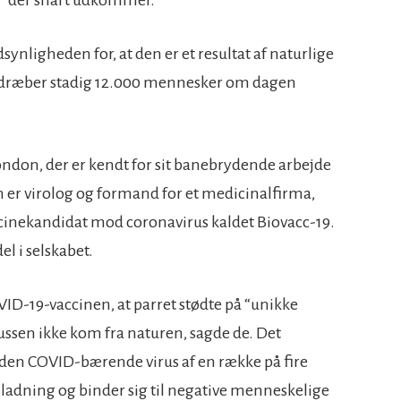
der snart udkommer.
nligheden for, at den er et resultat af naturlige
sen dræber stadig 12.000 mennesker om dagen
ondon, der er kendt for sit banebrydende arbejde
er virolog og formand for et medicinalfirma,
cinekandidat mod coronavirus kaldet Biovacc-19.
el i selskabet.
VID-19-vaccinen, at parret stødte på “unikke
irussen ikke kom fra naturen, sagde de. Det
i den COVID-bærende virus af en række på fire
 ladning og binder sig til negative menneskelige