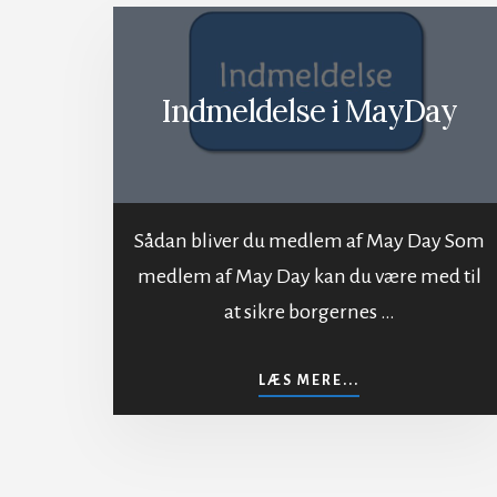
Indmeldelse i MayDay
Sådan bliver du medlem af May Day Som
medlem af May Day kan du være med til
at sikre borgernes …
OM
LÆS MERE...
INDMELDELSE
I
MAYDAY