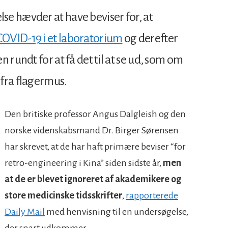
e hævder at have beviser for, at
COVID-19 i et laboratorium
og derefter
 rundt for at få det til at se ud, som om
 fra flagermus.
Den britiske professor Angus Dalgleish og den
norske videnskabsmand Dr. Birger Sørensen
har skrevet, at de har haft primære beviser “for
retro-engineering i Kina” siden sidste år,
men
at de er blevet ignoreret af akademikere og
store medicinske tidsskrifter
,
rapporterede
Daily Mail
med henvisning til en undersøgelse,