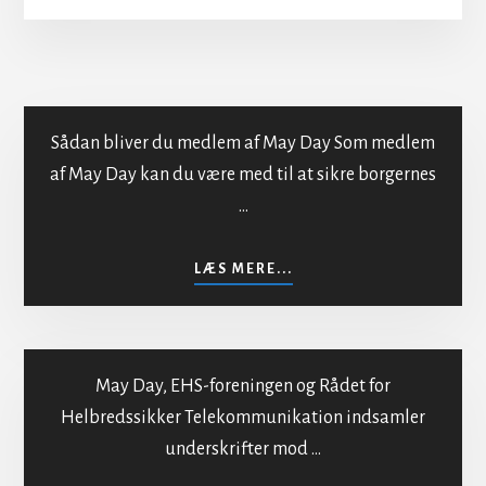
Sådan bliver du medlem af May Day Som medlem
af May Day kan du være med til at sikre borgernes
…
Indmeldelse i MayDay
OM
LÆS MERE...
INDMELDELSE
I
MAYDAY
May Day, EHS-foreningen og Rådet for
Helbredssikker Telekommunikation indsamler
underskrifter mod …
Mod bestråling af