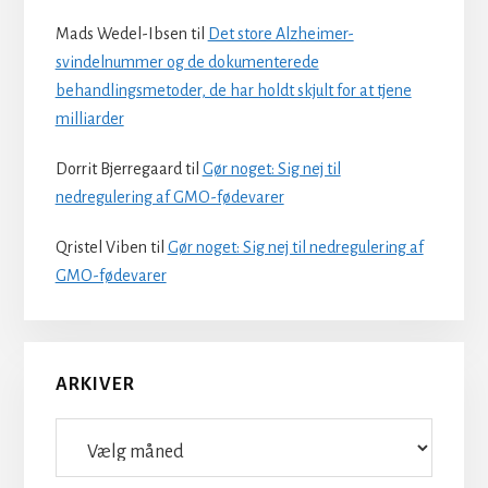
Mads Wedel-Ibsen
til
Det store Alzheimer-
svindelnummer og de dokumenterede
behandlingsmetoder, de har holdt skjult for at tjene
milliarder
Dorrit Bjerregaard
til
Gør noget: Sig nej til
nedregulering af GMO-fødevarer
Qristel Viben
til
Gør noget: Sig nej til nedregulering af
GMO-fødevarer
ARKIVER
Arkiver