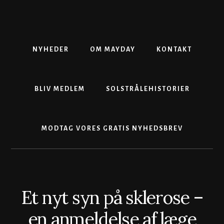
Skip
Gå
Skip
to
direkte
to
content
til
footer
primær
sidebar
NYHEDER
OM MAYDAY
KONTAKT
BLIV MEDLEM
SOLSTRÅLEHISTORIER
MODTAG VORES GRATIS NYHEDSBREV
Et nyt syn på sklerose –
en anmeldelse af læge