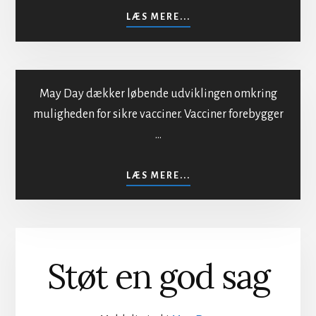
befolkningen
OM
LÆS MERE...
MOD
BESTRÅLING
AF
BEFOLKNINGEN
May Day dækker løbende udviklingen omkring
muligheden for sikre vacciner. Vacciner forebygger
…
Sikker vaccination
OM
LÆS MERE...
SIKKER
VACCINATION
Støt en god sag