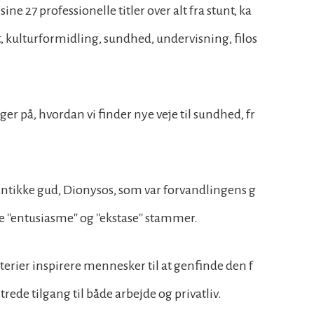
 27 professionelle titler over alt fra stunt, ka
 kulturformidling, sundhed, undervisning, filos
ger på, hvordan vi finder nye veje til sundhed, fr
ntikke gud, Dionysos, som var forvandlingens g
e ''entusiasme'' og ''ekstase'' stammer.
erier inspirere mennesker til at genfinde den f
rede tilgang til både arbejde og privatliv.