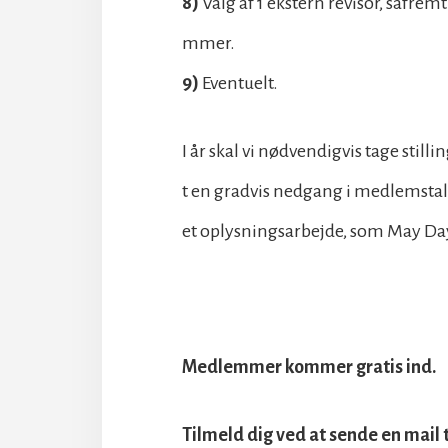
8)
Valg af 1 ekstern revisor, såfre
mmer.
9)
Eventuelt.
I år skal vi nødvendigvis tage still
t en gradvis nedgang i medlemstall
et oplysningsarbejde, som May Da
Medlemmer kommer gratis ind.
Tilmeld dig ved at sende en mail 