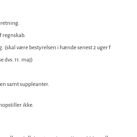
eretning.
f regnskab.
 (skal være bestyrelsen i hænde senest 2 uger f
 dvs. 11. maj)
sen samt suppleanter.
opstiller ikke.