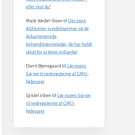
eller skal du?
Mads Wedel-Ibsen
til
Det store
Alzheimer-svindelnummer og de
dokumenterede
behandlingsmetoder, de har holdt
skjult for at tjene milliarder
Dorrit Bjerregaard
til
Gør noget:
Sig nej til nedregulering af GMO-
fødevarer
Qristel Viben
til
Gør noget: Sig nej
til nedregulering af GMO-
fødevarer