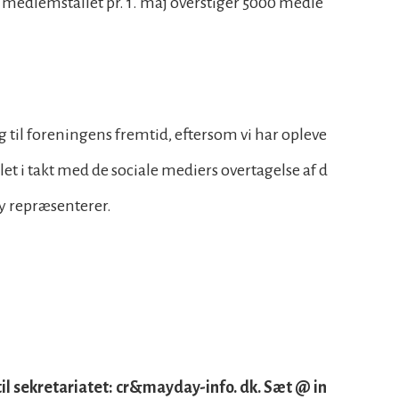
mt medlemstallet pr. 1. maj overstiger 5000 medle
ing til foreningens fremtid, eftersom vi har opleve
et i takt med de sociale mediers overtagelse af d
y repræsenterer.
til sekretariatet: cr&mayday-info. dk. Sæt @ in