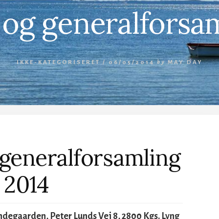
 og generalforsam
IKKE-KATEGORISERET /
06/05/2014
by
MAY DAY
generalforsamling
2014
ndegaarden, Peter Lunds Vej 8, 2800 Kgs. Lyng