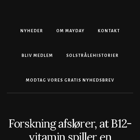
Skip
Gå
Skip
to
direkte
to
content
til
footer
primær
sidebar
NYHEDER
OM MAYDAY
KONTAKT
BLIV MEDLEM
SOLSTRÅLEHISTORIER
MODTAG VORES GRATIS NYHEDSBREV
Forskning afslører, at B12-
vitamin spiller en