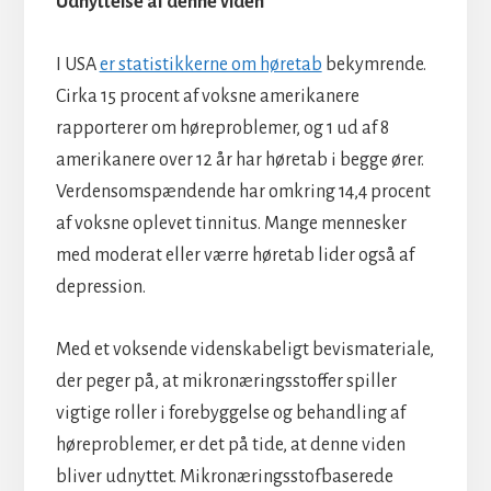
Udnyttelse af denne viden
I USA
er statistikkerne om høretab
bekymrende.
Cirka 15 procent af voksne amerikanere
rapporterer om høreproblemer, og 1 ud af 8
amerikanere over 12 år har høretab i begge ører.
Verdensomspændende har omkring 14,4 procent
af voksne oplevet tinnitus. Mange mennesker
med moderat eller værre høretab lider også af
depression.
Med et voksende videnskabeligt bevismateriale,
der peger på, at mikronæringsstoffer spiller
vigtige roller i forebyggelse og behandling af
høreproblemer, er det på tide, at denne viden
bliver udnyttet. Mikronæringsstofbaserede