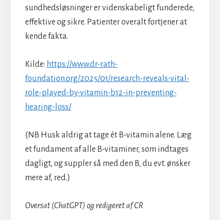
sundhedsløsninger er videnskabeligt funderede,
effektive og sikre. Patienter overalt fortjener at
kende fakta.
Kilde:
https://www.dr-rath-
foundation.org/2025/01/research-reveals-vital-
role-played-by-vitamin-b12-in-preventing-
hearing-loss/
(NB Husk aldrig at tage ét B-vitamin alene. Læg
et fundament af alle B-vitaminer, som indtages
dagligt, og suppler så med den B, du evt. ønsker
mere af, red.)
Oversat (ChatGPT) og redigeret af CR