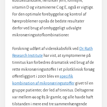
kostbestanddele, herunder jern, folinsyre,
vitamin D og vitaminerne C og E, også er vigtige.
For den optimale forebyggelse og kontrol af
høreproblemer opnås de bedste resultater
derfor ved brug af omhyggeligt udvalgte
mikronæringsstofkombinationer.
Forskning udført af videnskabsfolk ved
Dr. Rath
Research Institute
har vist, at symptomerne på
tinnitus kan forbedres dramatisk ved brug af de
rette mikronæringsstoffer. I et pilotklinisk forsøg
offentliggjort i 2001 blev en
specifik
kombination af mikronæringsstoffer
givet til en
gruppe patienter, der led af tinnitus. Deltagerne
var mellem 44 og 85 år gamle, og alle havde haft
tilstanden i mere end tre sammenhængende