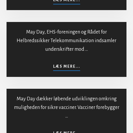
LÆS MERE...
INDMELDELSE
I
MAYDAY
May Day, EHS-foreningen og Rådet for
Helbredssikker Telekommunikation indsamler
underskrifter mod …
Mod bestråling af
befolkningen
OM
LÆS MERE...
MOD
BESTRÅLING
AF
BEFOLKNINGEN
May Day dækker løbende udviklingen omkring
muligheden for sikre vacciner. Vacciner forebygger
…
Sikker vaccination
OM