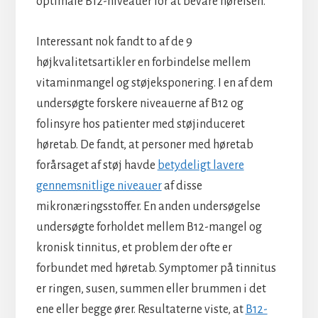
optimale B12-niveauer for at bevare hørelsen.
Interessant nok fandt to af de 9
højkvalitetsartikler en forbindelse mellem
vitaminmangel og støjeksponering. I en af dem
undersøgte forskere niveauerne af B12 og
folinsyre hos patienter med støjinduceret
høretab. De fandt, at personer med høretab
forårsaget af støj havde
betydeligt lavere
gennemsnitlige niveauer
af disse
mikronæringsstoffer. En anden undersøgelse
undersøgte forholdet mellem B12-mangel og
kronisk tinnitus, et problem der ofte er
forbundet med høretab. Symptomer på tinnitus
er ringen, susen, summen eller brummen i det
ene eller begge ører. Resultaterne viste, at
B12-