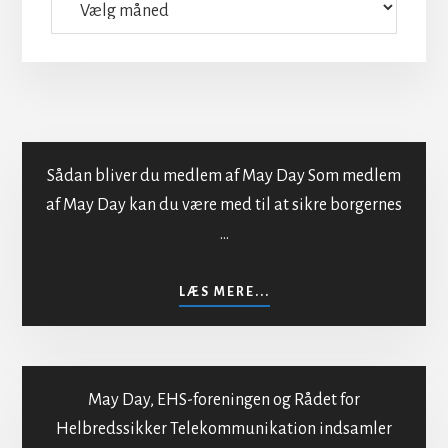
Sådan bliver du medlem af May Day Som medlem
af May Day kan du være med til at sikre borgernes
…
Indmeldelse i MayDay
OM
LÆS MERE...
INDMELDELSE
I
MAYDAY
May Day, EHS-foreningen og Rådet for
Helbredssikker Telekommunikation indsamler