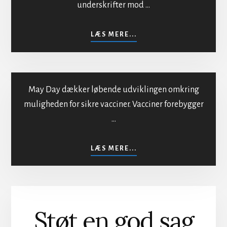
underskrifter mod …
Mod bestråling af
befolkningen
OM
LÆS MERE...
MOD
BESTRÅLING
AF
BEFOLKNINGEN
May Day dækker løbende udviklingen omkring
muligheden for sikre vacciner. Vacciner forebygger
…
Sikker vaccination
OM
LÆS MERE...
SIKKER
VACCINATION
Støt en god sag