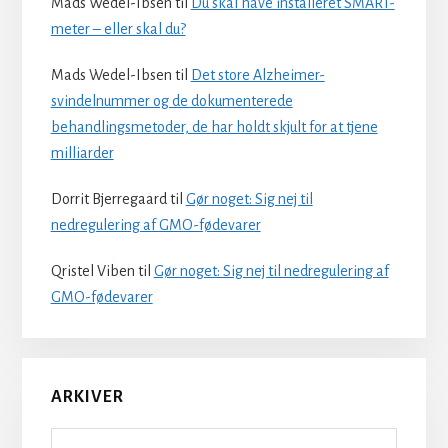
Mads Wedel-Ibsen
til
Du skal have installeret SMART-
meter – eller skal du?
Mads Wedel-Ibsen
til
Det store Alzheimer-
svindelnummer og de dokumenterede
behandlingsmetoder, de har holdt skjult for at tjene
milliarder
Dorrit Bjerregaard
til
Gør noget: Sig nej til
nedregulering af GMO-fødevarer
Qristel Viben
til
Gør noget: Sig nej til nedregulering af
GMO-fødevarer
ARKIVER
Arkiver