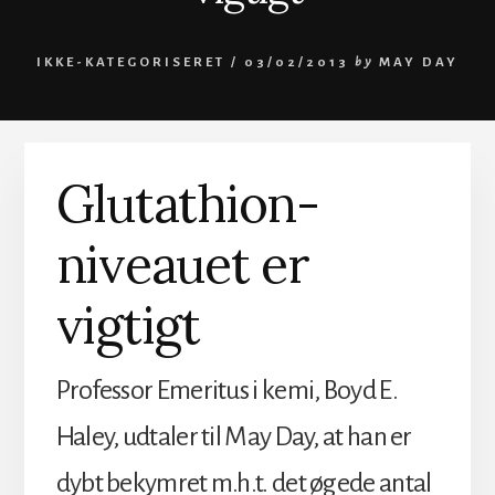
IKKE-KATEGORISERET /
03/02/2013
by
MAY DAY
Glutathion-
niveauet er
vigtigt
Professor Emeritus i kemi, Boyd E.
Haley, udtaler til May Day, at han er
dybt bekymret m.h.t. det øgede antal