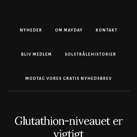
Skip
Gå
Skip
to
direkte
to
content
til
footer
primær
sidebar
NYHEDER
OM MAYDAY
KONTAKT
BLIV MEDLEM
SOLSTRÅLEHISTORIER
MODTAG VORES GRATIS NYHEDSBREV
Glutathion-niveauet er
vigtigt