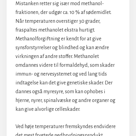
Mistanken retter sig især mod methanol-
fraktionen, der udgør ca. 10 % af sødemidlet.
Når temperaturen overstiger 30 grader,
fraspaltes methanolet ekstra hurtigt.
Methanolforgiftning er kendt for at give
synsforstyrrelser og blindhed og kan ændre
virkningen af andre stoffer. Methanolet
omdannes videre til formaldehyd, som skader
immun- og nervesystemet og ved lang tids
indtagelse kan det give genetiske skader. Der
dannes også myresyre, som kan ophobes i
hjerne, nyrer, spinalvæske og andre organer og
kan give alvorlige celleskader.
Ved høje temperaturer fremskyndes endvidere
det mest frygtede nedbrydningsprodukt