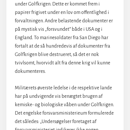
under Golfkrigen. Dette er kommet frem i
papirer frigivet under en lov om offentlighed i
forvaltningen. Andre belastende dokumenter er
på mystisk vis „forsvundet“ både i USA og i
England. To marinesoldater fra San Diego har
fortalt at de så hundredevis af dokumenter fra
Golfkrigen blive destrueret, så det er nok
tvivlsomt, hvorvidt alt fra denne krig vil kunne
dokumenteres.
Militærets øverste ledelse i de respektive lande
har på undvigende vis benægtet brugen af
kemiske- og biologiske våben under Golfkrigen.
Det engelske forsvarsministerieum formulerede
det således: „Undersøgelser foretaget af
Forsvarsministeriet indikerer ikke nogen