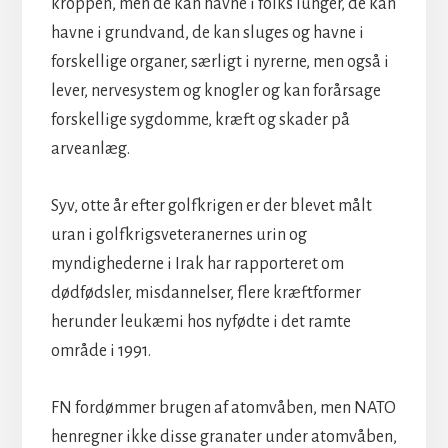
kroppen, men de kan havne i folks lunger, de kan
havne i grundvand, de kan sluges og havne i
forskellige organer, særligt i nyrerne, men også i
lever, nervesystem og knogler og kan forårsage
forskellige sygdomme, kræft og skader på
arveanlæg.
Syv, otte år efter golfkrigen er der blevet målt
uran i golfkrigsveteranernes urin og
myndighederne i Irak har rapporteret om
dødfødsler, misdannelser, flere kræftformer
herunder leukæmi hos nyfødte i det ramte
område i 1991.
FN fordømmer brugen af atomvåben, men NATO
henregner ikke disse granater under atomvåben,