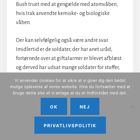
Bush truet med at gengælde med atomvåben,
hvis Irak anvendte kemiske- og biologiske
våben.
Der kan selvfølgelig også være andre svar.
Imidlertid er de soldater, der har anet uråd,
fortørnede over at giftalarmer er blevet afblæst
og derved har udsat mange soldater for stoffer,
de ellers havde udstyr til at beskytte sig imod.
Vi anvender cookies for at sikre at vi giver dig den bedst
mulige oplevelse af vores website. Hvis du fortsætter med at
bruge dette site vil vi antage at du er indforstået med det.
Det russiske varelager
OK
NEJ
Stormagterne har efter 1. Verdenskrig
underskrevet en international aftale om forbud
PRIVATLIVSPOLITIK
mod biologiske våben. Tre år efter denne