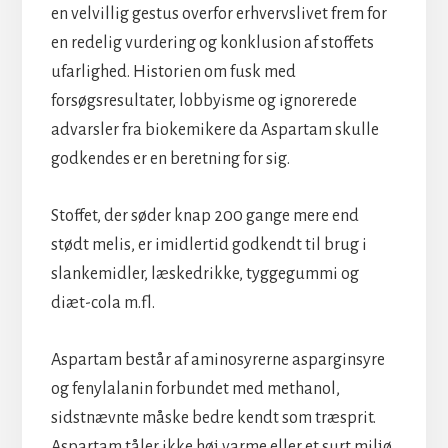
en velvillig gestus overfor erhvervslivet frem for
en redelig vurdering og konklusion af stoffets
ufarlighed. Historien om fusk med
forsøgsresultater, lobbyisme og ignorerede
advarsler fra biokemikere da Aspartam skulle
godkendes er en beretning for sig.
Stoffet, der søder knap 200 gange mere end
stødt melis, er imidlertid godkendt til brug i
slankemidler, læskedrikke, tyggegummi og
diæt-cola m.fl.
Aspartam består af aminosyrerne asparginsyre
og fenylalanin forbundet med methanol,
sidstnævnte måske bedre kendt som træsprit.
Aspartam tåler ikke høj varme eller et surt miljø,