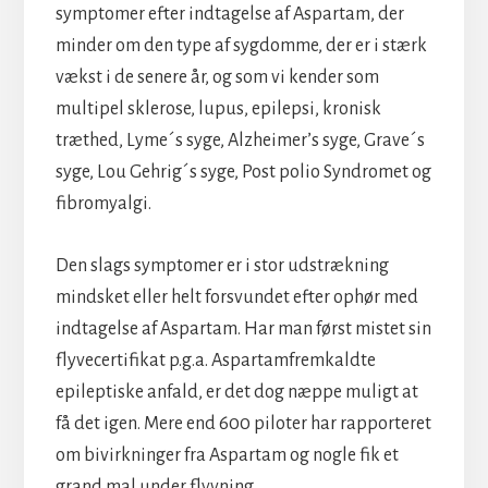
symptomer efter indtagelse af Aspartam, der
minder om den type af sygdomme, der er i stærk
vækst i de senere år, og som vi kender som
multipel sklerose, lupus, epilepsi, kronisk
træthed, Lyme´s syge, Alzheimer’s syge, Grave´s
syge, Lou Gehrig´s syge, Post polio Syndromet og
fibromyalgi.
Den slags symptomer er i stor udstrækning
mindsket eller helt forsvundet efter ophør med
indtagelse af Aspartam. Har man først mistet sin
flyvecertifikat p.g.a. Aspartamfremkaldte
epileptiske anfald, er det dog næppe muligt at
få det igen. Mere end 600 piloter har rapporteret
om bivirkninger fra Aspartam og nogle fik et
grand mal under flyvning.