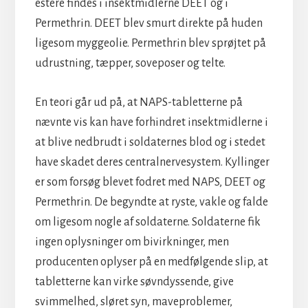
estere findes i insektmidlerne DEET og i
Permethrin. DEET blev smurt direkte på huden
ligesom myggeolie. Permethrin blev sprøjtet på
udrustning, tæpper, soveposer og telte.
En teori går ud på, at NAPS-tabletterne på
nævnte vis kan have forhindret insektmidlerne i
at blive nedbrudt i soldaternes blod og i stedet
have skadet deres centralnervesystem. Kyllinger
er som forsøg blevet fodret med NAPS, DEET og
Permethrin. De begyndte at ryste, vakle og falde
om ligesom nogle af soldaterne. Soldaterne fik
ingen oplysninger om bivirkninger, men
producenten oplyser på en medfølgende slip, at
tabletterne kan virke søvndyssende, give
svimmelhed, sløret syn, maveproblemer,