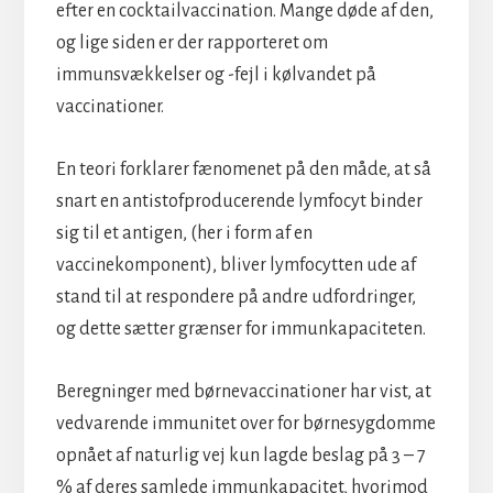
efter en cocktailvaccination. Mange døde af den,
og lige siden er der rapporteret om
immunsvækkelser og -fejl i kølvandet på
vaccinationer.
En teori forklarer fænomenet på den måde, at så
snart en antistofproducerende lymfocyt binder
sig til et antigen, (her i form af en
vaccinekomponent), bliver lymfocytten ude af
stand til at respondere på andre udfordringer,
og dette sætter grænser for immunkapaciteten.
Beregninger med børnevaccinationer har vist, at
vedvarende immunitet over for børnesygdomme
opnået af naturlig vej kun lagde beslag på 3 – 7
% af deres samlede immunkapacitet, hvorimod