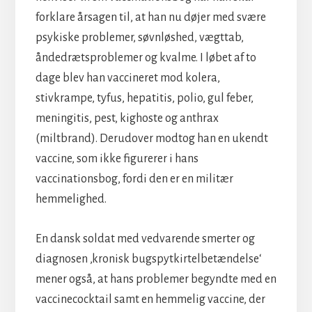
forklare årsagen til, at han nu døjer med svære
psykiske problemer, søvnløshed, vægttab,
åndedrætsproblemer og kvalme. I løbet af to
dage blev han vaccineret mod kolera,
stivkrampe, tyfus, hepatitis, polio, gul feber,
meningitis, pest, kighoste og anthrax
(miltbrand). Derudover modtog han en ukendt
vaccine, som ikke figurerer i hans
vaccinationsbog, fordi den er en militær
hemmelighed.
En dansk soldat med vedvarende smerter og
diagnosen ‚kronisk bugspytkirtelbetændelse‘
mener også, at hans problemer begyndte med en
vaccinecocktail samt en hemmelig vaccine, der