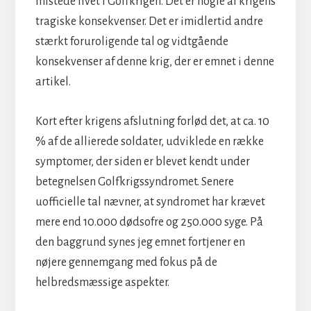
mistede livet i Golfkrigen. Det er nogle af krigens
tragiske konsekvenser. Det er imidlertid andre
stærkt foruroligende tal og vidtgående
konsekvenser af denne krig, der er emnet i denne
artikel.
Kort efter krigens afslutning forlød det, at ca. 10
% af de allierede soldater, udviklede en række
symptomer, der siden er blevet kendt under
betegnelsen Golfkrigssyndromet. Senere
uofficielle tal nævner, at syndromet har krævet
mere end 10.000 dødsofre og 250.000 syge. På
den baggrund synes jeg emnet fortjener en
nøjere gennemgang med fokus på de
helbredsmæssige aspekter.