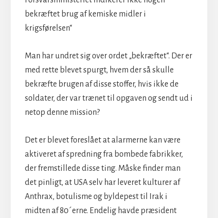
bekræftet brug af kemiske midler i
krigsførelsen“
Man har undret sig over ordet „bekræftet“. Der er
med rette blevet spurgt, hvem der så skulle
bekræfte brugen af disse stoffer, hvis ikke de
soldater, der var trænet til opgaven og sendt ud i
netop denne mission?
Det er blevet foreslået at alarmerne kan være
aktiveret af spredning fra bombede fabrikker,
der fremstillede disse ting. Måske finder man
det pinligt, at USA selv har leveret kulturer af
Anthrax, botulisme og byldepest til Irak i
midten af 80´erne. Endelig havde præsident