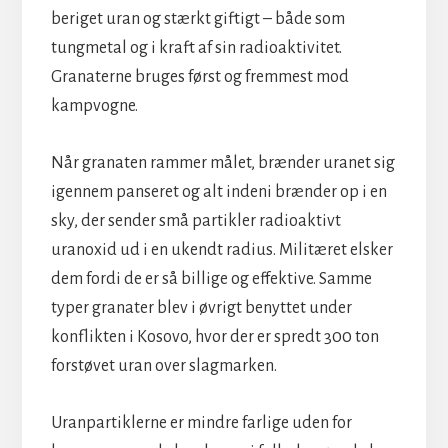
beriget uran og stærkt giftigt – både som
tungmetal og i kraft af sin radioaktivitet.
Granaterne bruges først og fremmest mod
kampvogne.
Når granaten rammer målet, brænder uranet sig
igennem panseret og alt indeni brænder op i en
sky, der sender små partikler radioaktivt
uranoxid ud i en ukendt radius. Militæret elsker
dem fordi de er så billige og effektive. Samme
typer granater blev i øvrigt benyttet under
konflikten i Kosovo, hvor der er spredt 300 ton
forstøvet uran over slagmarken.
Uranpartiklerne er mindre farlige uden for