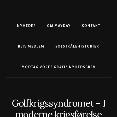
Skip
Gå
Skip
to
direkte
to
content
til
footer
primær
sidebar
NYHEDER
OM MAYDAY
KONTAKT
BLIV MEDLEM
SOLSTRÅLEHISTORIER
MODTAG VORES GRATIS NYHEDSBREV
Golfkrigssyndromet – I
moderne krigsførelse