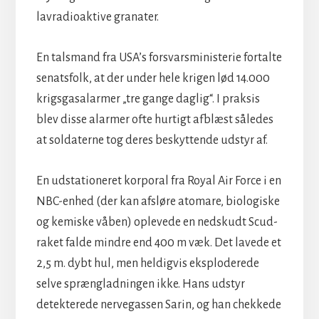
lavradioaktive granater.
En talsmand fra USA’s forsvarsministerie fortalte
senatsfolk, at der under hele krigen lød 14.000
krigsgasalarmer „tre gange daglig“. I praksis
blev disse alarmer ofte hurtigt afblæst således
at soldaterne tog deres beskyttende udstyr af.
En udstationeret korporal fra Royal Air Force i en
NBC-enhed (der kan afsløre atomare, biologiske
og kemiske våben) oplevede en nedskudt Scud-
raket falde mindre end 400 m væk. Det lavede et
2,5 m. dybt hul, men heldigvis eksploderede
selve sprængladningen ikke. Hans udstyr
detekterede nervegassen Sarin, og han chekkede