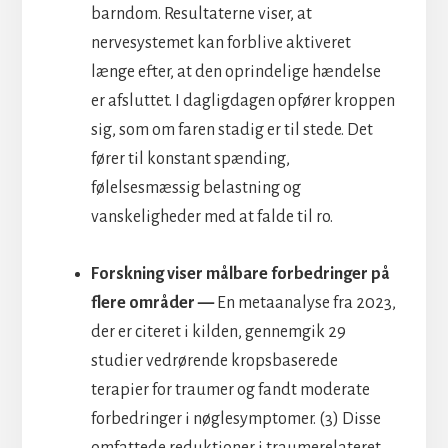
barndom. Resultaterne viser, at
nervesystemet kan forblive aktiveret
længe efter, at den oprindelige hændelse
er afsluttet. I dagligdagen opfører kroppen
sig, som om faren stadig er til stede. Det
fører til konstant spænding,
følelsesmæssig belastning og
vanskeligheder med at falde til ro.
Forskning viser målbare forbedringer på
flere områder —
En metaanalyse fra 2023,
der er citeret i kilden, gennemgik 29
studier vedrørende kropsbaserede
terapier for traumer og fandt moderate
forbedringer i nøglesymptomer. (3) Disse
omfattede reduktioner i traumerelateret