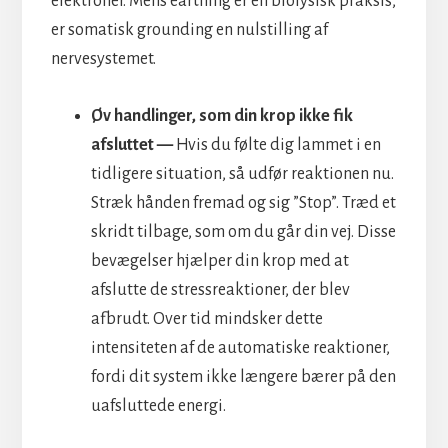
elektroner. Mens earthing er en biofysisk praksis,
er somatisk grounding en nulstilling af
nervesystemet.
Øv handlinger, som din krop ikke fik
afsluttet —
Hvis du følte dig lammet i en
tidligere situation, så udfør reaktionen nu.
Stræk hånden fremad og sig ”Stop”. Træd et
skridt tilbage, som om du går din vej. Disse
bevægelser hjælper din krop med at
afslutte de stressreaktioner, der blev
afbrudt. Over tid mindsker dette
intensiteten af de automatiske reaktioner,
fordi dit system ikke længere bærer på den
uafsluttede energi.