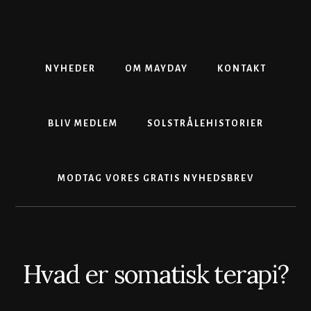
Skip
Gå
Skip
to
direkte
to
content
til
footer
primær
sidebar
NYHEDER
OM MAYDAY
KONTAKT
BLIV MEDLEM
SOLSTRÅLEHISTORIER
MODTAG VORES GRATIS NYHEDSBREV
Hvad er somatisk terapi?