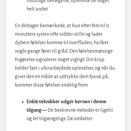
inddrage bevægelse, oplevede de noget
helt andet.
En deltager bemærkede, at hun efter fem til ti
minutters rysten ofte sidder stille og lader
dybere følelser komme til overfladen, hvilket
nogle gange fører til gråd. Den følelsesmæssige
frigørelse signalerer noget vigtigt. Din krop
holder fast i uforarbejdede oplevelser, og når du
giver den en måde at udtrykke dem fysisk på,
kommer disse følelser endelig frem.
Enkle teknikker udgør kernen i denne
tilgang —
De beskrevne metoder er ligetil
og let tilgængelige. De omfatter: