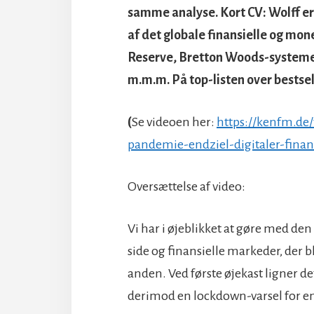
samme analyse. Kort CV: Wolff er t
af det globale finansielle og mo
Reserve, Bretton Woods-system
m.m.m. På top-listen over bestsel
(
Se videoen her:
https://kenfm.de/
pandemie-endziel-digitaler-fina
Oversættelse af video:
Vi har i øjeblikket at gøre med de
side og finansielle markeder, der b
anden. Ved første øjekast ligner d
derimod en lockdown-varsel for en u