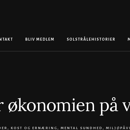
NTAKT
BLIV MEDLEM
SOLSTRÅLEHISTORIER
r økonomien på v
DER
,
KOST OG ERNÆRING
,
MENTAL SUNDHED
,
MILJØPÅV