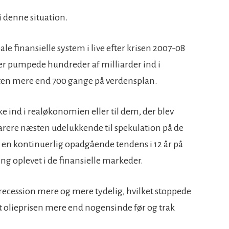
i denne situation.
e finansielle system i live efter krisen 2007-08
er pumpede hundreder af milliarder ind i
ten mere end 700 gange på verdensplan.
 ind i realøkonomien eller til dem, der blev
arere næsten udelukkende til spekulation på de
il en kontinuerlig opadgående tendens i 12 år på
ng oplevet i de finansielle markeder.
n recession mere og mere tydelig, hvilket stoppede
dt olieprisen mere end nogensinde før og trak