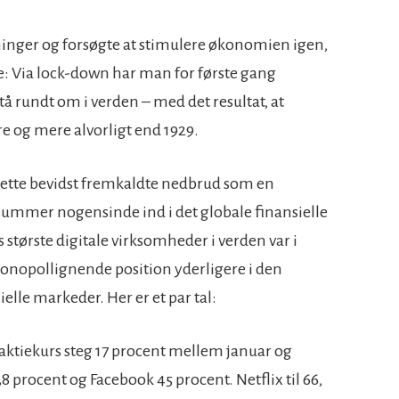
inger og forsøgte at stimulere økonomien igen,
: Via lock-down har man for første gang
å rundt om i verden – med det resultat, at
e og mere alvorligt end 1929.
dette bevidst fremkaldte nedbrud som en
summer nogensinde ind i det globale finansielle
s største digitale virksomheder i verden var i
 monopollignende position yderligere i den
lle markeder. Her er et par tal:
ktiekurs steg 17 procent mellem januar og
8 procent og Facebook 45 procent. Netflix til 66,