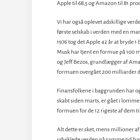
Apple til 68,5 og Amazon til 81 pro
Vi har også oplevet adskillige verd
første selskab i verden med en mark
1976 tog det Apple 42 år at bryde 1 b
Musk har tjent en formue på 100 mi
og Jeff Bezos, grundlægger af Amaz
formuen overgået 200 milliarder d
Finansfolkene i baggrunden har ogs
skabt siden marts, er gået i lomm
formuen for de 12 rigeste af dem ti
Alt dette er sket, mens millioner 
udviklede verden på samme tid har