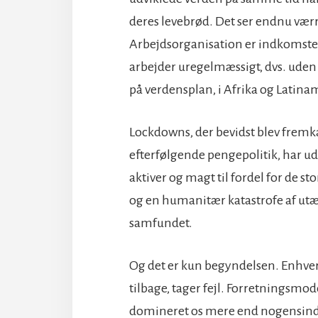
deres levebrød. Det ser endnu værr
Arbejdsorganisation er indkomsten 
arbejder uregelmæssigt, dvs. uden
på verdensplan, i Afrika og Latin
Lockdowns, der bevidst blev fremk
efterfølgende pengepolitik, har ud
aktiver og magt til fordel for de s
og en humanitær katastrofe af utæ
samfundet.
Og det er kun begyndelsen. Enhver, d
tilbage, tager fejl. Forretningsmod
domineret os mere end nogensinde