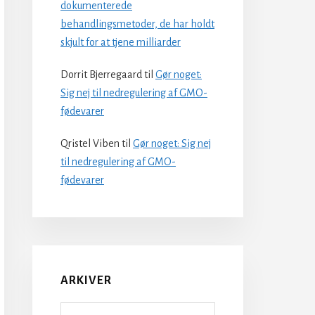
dokumenterede
behandlingsmetoder, de har holdt
skjult for at tjene milliarder
Dorrit Bjerregaard
til
Gør noget:
Sig nej til nedregulering af GMO-
fødevarer
Qristel Viben
til
Gør noget: Sig nej
til nedregulering af GMO-
fødevarer
ARKIVER
Arkiver