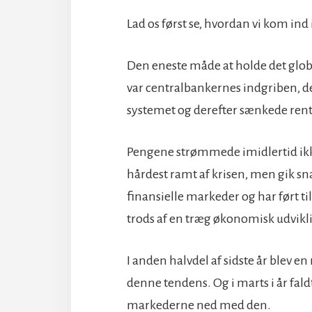
Lad os først se, hvordan vi kom ind 
Den eneste måde at holde det global
var centralbankernes indgriben, d
systemet og derefter sænkede ren
Pengene strømmede imidlertid ikke
hårdest ramt af krisen, men gik sn
finansielle markeder og har ført t
trods af en træg økonomisk udvikli
I anden halvdel af sidste år blev e
denne tendens. Og i marts i år fal
markederne ned med den.