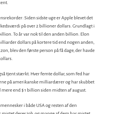
cent.
ensrekorder: Siden sidste uge er Apple blevet det
edsværdi på over 2 billioner dollars. Grundlagt i
illion. To år var nok til den anden billion. Elon
lliarder dollars på kortere tid end nogen anden,
on, blev den første person på få dage, der havde
ollars.
å tjent stærkt. Hver femte dollar, som Fed har
erne på amerikanske milliardærer og har skubbet
l mere end $ 1 billion siden midten af august.
af mennesker i både USA og resten af den
 mistet deres job, og mange af dem har mistet