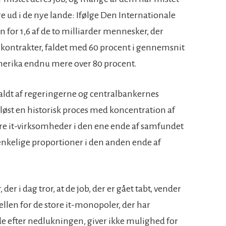
e ud i de nye lande: Ifølge Den Internationale
for 1,6 af de to milliarder mennesker, der
 kontrakter, faldet med 60 procent i gennemsnit
amerika endnu mere over 80 procent.
aldt af regeringerne og centralbankernes
løst en historisk proces med koncentration af
tore it-virksomheder i den ene ende af samfundet
nkelige proportioner i den anden ende af
er i dag tror, at de job, der er gået tabt, vender
ellen for de store it-monopoler, der har
 efter nedlukningen, giver ikke mulighed for