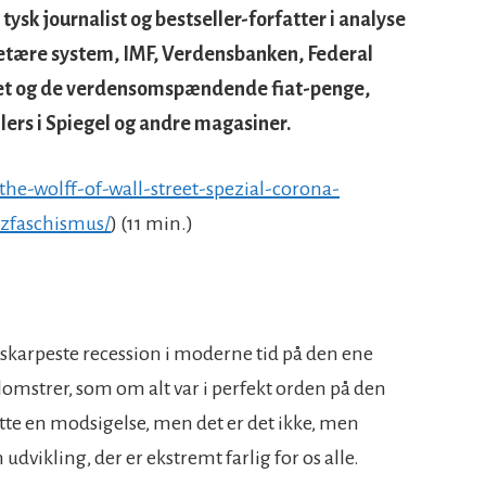
ysk journalist og bestseller-forfatter i analyse
netære system, IMF, Verdensbanken, Federal
et og de verdensomspændende fiat-penge,
lers i Spiegel og andre magasiner.
the-wolff-of-wall-street-spezial-corona-
nzfaschismus/
) (11 min.)
n skarpeste recession i moderne tid på den ene
lomstrer, som om alt var i perfekt orden på den
ette en modsigelse, men det er det ikke, men
dvikling, der er ekstremt farlig for os alle.