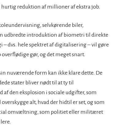
hurtig reduktion af millioner af ekstra job.
eundervisning, selvkørende biler,
n udbredte introduktion af biometri til direkte
 dvs. hele spektret af digitalisering – vil gøre
 overflødige gør, og det meget snart.
in nuværende form kan ikke klare dette. De
e stater bliver nødt til at ty til
f den eksplosion i sociale udgifter, som
overskygge alt, hvad der hidtil er set, og som
ocial omvæltning, som politiet eller militæret
llere.