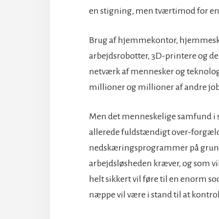
en stigning, men tværtimod for en 
Brug af hjemmekontor, hjemmeskol
arbejdsrobotter, 3D-printere og de
netværk af mennesker og teknologi –
millioner og millioner af andre job
Men det menneskelige samfund i s
allerede fuldstændigt over-forgælded
nedskæringsprogrammer på grund a
arbejdsløsheden kræver, og som vil 
helt sikkert vil føre til en enorm s
næppe vil være i stand til at kontro