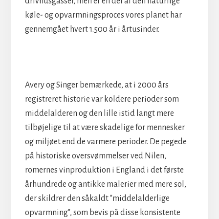
drivhusgasser, men er en del af den naturlige
køle- og opvarmningsproces vores planet har
gennemgået hvert 1.500 år i årtusinder.
Avery og Singer bemærkede, at i 2000 års
registreret historie var koldere perioder som
middelalderen og den lille istid langt mere
tilbøjelige til at være skadelige for mennesker
og miljøet end de varmere perioder. De pegede
på historiske oversvømmelser ved Nilen,
romernes vinproduktion i England i det første
århundrede og antikke malerier med mere sol,
der skildrer den såkaldt "middelalderlige
opvarmning", som bevis på disse konsistente