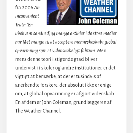
fra 2006
An
Inconvenient
Truth (En
ubekvem sandhed)
og mange artikler i de store medier
har fået mange til at acceptere menneskeskabt global
opvarmning som et videnskabeligt faktum.
Men
mens denne teori i stigende grad bliver
undervist i i skoler og andre institutioner, er det
vigtigt at bemærke, at der er tusindvis af
anerkendte forskere, der absolut ikke er enige
om, at global opvarmning er afgjort videnskab.
En af dem er John Coleman, grundlæggeren af
The Weather Channel.