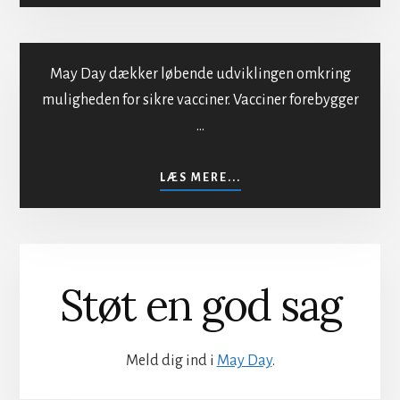
BESTRÅLING
AF
BEFOLKNINGEN
May Day dækker løbende udviklingen omkring
muligheden for sikre vacciner. Vacciner forebygger
…
Sikker vaccination
OM
LÆS MERE...
SIKKER
VACCINATION
Støt en god sag
Meld dig ind i
May Day
.