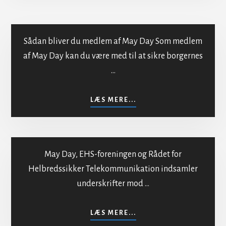
Sådan bliver du medlem af May Day Som medlem
af May Day kan du være med til at sikre borgernes
…
Indmeldelse i MayDay
OM
LÆS MERE...
INDMELDELSE
I
MAYDAY
May Day, EHS-foreningen og Rådet for
Helbredssikker Telekommunikation indsamler
underskrifter mod …
Mod bestråling af
befolkningen
OM
LÆS MERE...
MOD