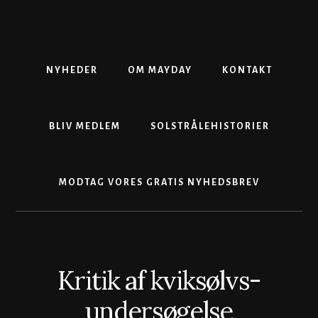
Skip
Gå
Skip
to
direkte
to
content
til
footer
primær
sidebar
NYHEDER
OM MAYDAY
KONTAKT
BLIV MEDLEM
SOLSTRÅLEHISTORIER
MODTAG VORES GRATIS NYHEDSBREV
Kritik af kviksølvs-
undersøgelse