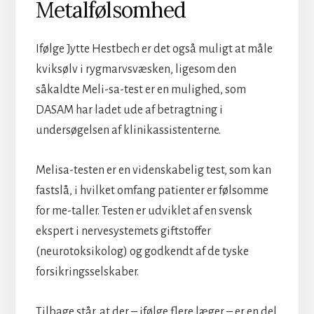
Metalfølsomhed
Ifølge Jytte Hestbech er det også muligt at måle
kviksølv i rygmarvsvæsken, ligesom den
såkaldte Meli-sa-test er en mulighed, som
DASAM har ladet ude af betragtning i
undersøgelsen af klinikassistenterne.
Melisa-testen er en videnskabelig test, som kan
fastslå, i hvilket omfang patienter er følsomme
for me-taller. Testen er udviklet af en svensk
ekspert i nervesystemets giftstoffer
(neurotoksikolog) og godkendt af de tyske
forsikringsselskaber.
Tilbage står, at der – ifølge flere læger – er en del