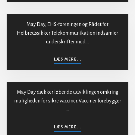
I
MAYDAY
May Day, EHS-foreningen og Rådet for
Helbredssikker Telekommunikation indsamler
underskrifter mod …
Mod bestråling af
befolkningen
OM
LÆS MERE...
MOD
BESTRÅLING
AF
BEFOLKNINGEN
May Day dækker løbende udviklingen omkring
muligheden for sikre vacciner. Vacciner forebygger
…
Sikker vaccination
OM
LÆS MERE...
SIKKER