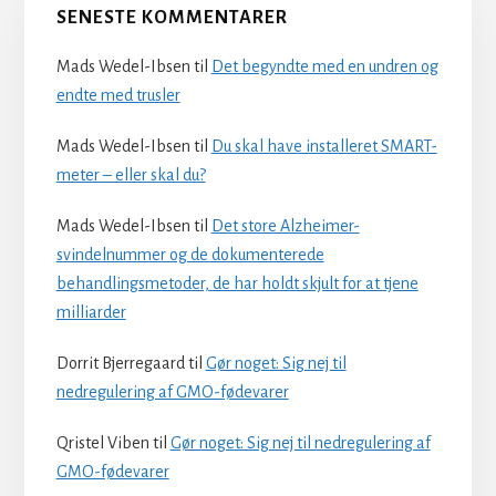
SENESTE KOMMENTARER
Mads Wedel-Ibsen
til
Det begyndte med en undren og
endte med trusler
Mads Wedel-Ibsen
til
Du skal have installeret SMART-
meter – eller skal du?
Mads Wedel-Ibsen
til
Det store Alzheimer-
svindelnummer og de dokumenterede
behandlingsmetoder, de har holdt skjult for at tjene
milliarder
Dorrit Bjerregaard
til
Gør noget: Sig nej til
nedregulering af GMO-fødevarer
Qristel Viben
til
Gør noget: Sig nej til nedregulering af
GMO-fødevarer