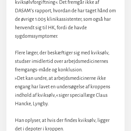
kviksølvforgiftning«. Det fremgår ikke af
DASAM’s rapport, hvordan de har taget hånd om
de øvrige 1.005 klinikassistenter, som også har
henvendt sig til HK, fordi de havde
sygdomssymptomer.
Flere læger, der beskæftiger sig med kviksølv,
studser imidlertid over arbejdsmedicinernes
fremgangs-måde og konklusion.
»Det kan undre, at arbejdsmedicinerne ikke
engang har lavet en undersøgelse af kroppens
indhold af kviksølv,« siger speciallæge Claus
Hancke, Lyngby.
Han oplyser, at hvis der findes kviksølv, ligger
det i depoter i kroppen.