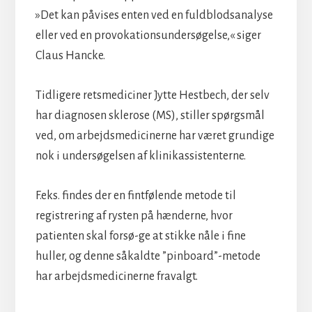
»Det kan påvises enten ved en fuldblodsanalyse
eller ved en provokationsundersøgelse,« siger
Claus Hancke.
Tidligere retsmediciner Jytte Hestbech, der selv
har diagnosen sklerose (MS), stiller spørgsmål
ved, om arbejdsmedicinerne har været grundige
nok i undersøgelsen af klinikassistenterne.
F.eks. findes der en fintfølende metode til
registrering af rysten på hænderne, hvor
patienten skal forsø-ge at stikke nåle i fine
huller, og denne såkaldte ”pinboard”-metode
har arbejdsmedicinerne fravalgt.