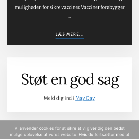
muligheden for sikre vacciner. Vacciner forebygger
…
OM
LÆS MERE...
SIKKER
VACCINATION
Støt en god sag
Meld dig ind i
May Day
.
Vi anvender cookies for at sikre at vi giver dig den bedst
mulige oplevelse af vores website. Hvis du fortsætter med at