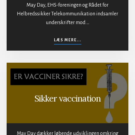
May Day, EHS-foreningen og Rådet for
Helbredssikker Telekommunikation indsamler
underskrifter mod …
OM
LÆS MERE...
MOD
BESTRÅLING
AF
BEFOLKNINGEN
Sikker vaccination
May Day dækker løbende udviklingen omkring