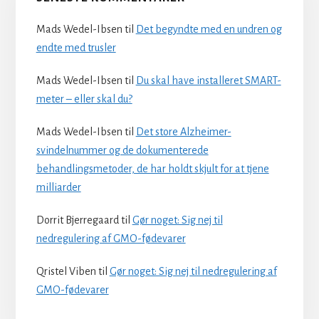
Mads Wedel-Ibsen
til
Det begyndte med en undren og
endte med trusler
Mads Wedel-Ibsen
til
Du skal have installeret SMART-
meter – eller skal du?
Mads Wedel-Ibsen
til
Det store Alzheimer-
svindelnummer og de dokumenterede
behandlingsmetoder, de har holdt skjult for at tjene
milliarder
Dorrit Bjerregaard
til
Gør noget: Sig nej til
nedregulering af GMO-fødevarer
Qristel Viben
til
Gør noget: Sig nej til nedregulering af
GMO-fødevarer