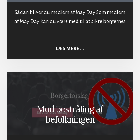
Sådan bliver du medlem af May Day Som medlem
af May Day kan du være med til at sikre borgernes
…
OM
LÆS MERE...
INDMELDELSE
I
MAYDAY
Mod bestråling af
befolkningen