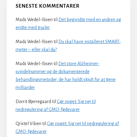
SENESTE KOMMENTARER
Mads Wedel-Ibsen
til
Det begyndte med en undren og
endte med trusler
Mads Wedel-Ibsen
til
Du skal have installeret SMART-
meter – eller skal du?
Mads Wedel-Ibsen
til
Det store Alzheimer-
svindelnummer og de dokumenterede
behandlingsmetoder, de har holdt skjult for at tjene
milliarder
Dorrit Bjerregaard
til
Gør noget: Sig nej til
nedregulering af GMO-fødevarer
Qristel Viben
til
Gør noget: Sig nej til nedregulering af
GMO-fødevarer