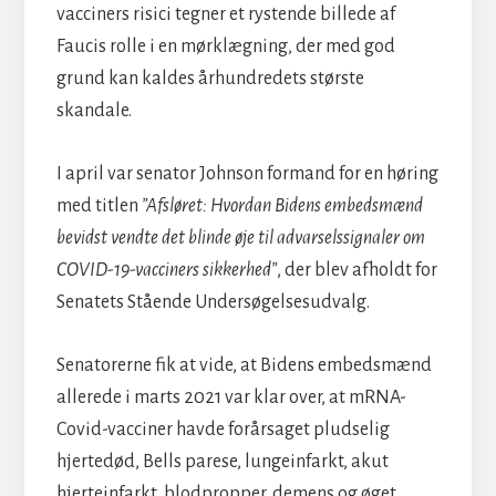
vacciners risici tegner et rystende billede af
Faucis rolle i en mørklægning, der med god
grund kan kaldes århundredets største
skandale.
I april var senator Johnson formand for en høring
med titlen
”Afsløret: Hvordan Bidens embedsmænd
bevidst vendte det blinde øje til advarselssignaler om
COVID-19-vacciners sikkerhed”
, der blev afholdt for
Senatets Stående Undersøgelsesudvalg.
Senatorerne fik at vide, at Bidens embedsmænd
allerede i marts 2021 var klar over, at mRNA-
Covid-vacciner havde forårsaget pludselig
hjertedød, Bells parese, lungeinfarkt, akut
hjerteinfarkt, blodpropper, demens og øget