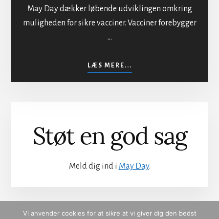
May Day dækker løbende udviklingen omkring
muligheden for sikre vacciner. Vacciner forebygger
…
OM
LÆS MERE...
SIKKER
VACCINATION
Støt en god sag
Meld dig ind i
May Day
.
Vi anvender cookies for at sikre at vi giver dig den bedst