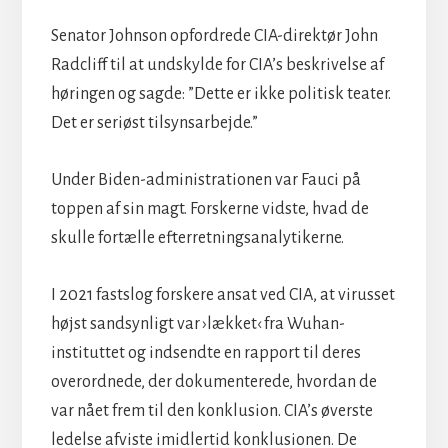
Senator Johnson opfordrede CIA-direktør John
Radcliff til at undskylde for CIA’s beskrivelse af
høringen og sagde: ”Dette er ikke politisk teater.
Det er seriøst tilsynsarbejde.”
Under Biden-administrationen var Fauci på
toppen af sin magt. Forskerne vidste, hvad de
skulle fortælle efterretningsanalytikerne.
I 2021 fastslog forskere ansat ved CIA, at virusset
højst sandsynligt var ›lækket‹ fra Wuhan-
instituttet og indsendte en rapport til deres
overordnede, der dokumenterede, hvordan de
var nået frem til den konklusion. CIA’s øverste
ledelse afviste imidlertid konklusionen. De