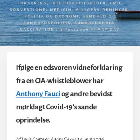
FORSKNING
,
FRIHEDSRETTIGHEDER
,
GMO
,
KONVENTIONEL MEDICIN
,
MILJØPÅVIRKNINGER
,
POLITIK OG ØKONOMI
,
SUNDHED OG
SUNDHEDSPOLITIK
,
SUNDHEDSDATA
,
VACCINATION
/
31/05/2026
by
MAY DAY
Ifølge en edsvoren vidneforklaring
fra en CIA-whistleblower har
Anthony Fauci
og andre bevidst
mørklagt Covid-19’s sande
oprindelse.
Af Louis Conte og Adam Garrie 14. maj 2026