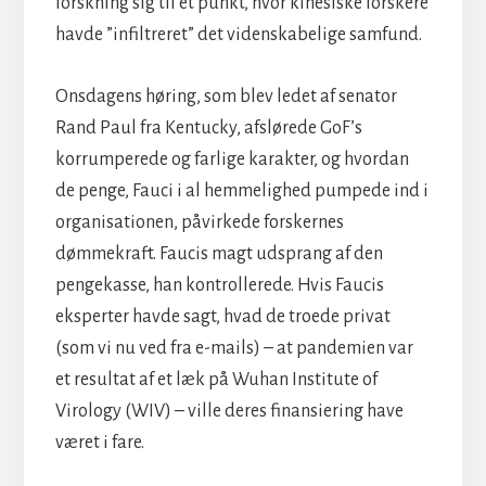
forskning sig til et punkt, hvor kinesiske forskere
havde ”infiltreret” det videnskabelige samfund.
Onsdagens høring, som blev ledet af senator
Rand Paul fra Kentucky, afslørede GoF’s
korrumperede og farlige karakter, og hvordan
de penge, Fauci i al hemmelighed pumpede ind i
organisationen, påvirkede forskernes
dømmekraft. Faucis magt udsprang af den
pengekasse, han kontrollerede. Hvis Faucis
eksperter havde sagt, hvad de troede privat
(som vi nu ved fra e-mails) – at pandemien var
et resultat af et læk på Wuhan Institute of
Virology (WIV) – ville deres finansiering have
været i fare.