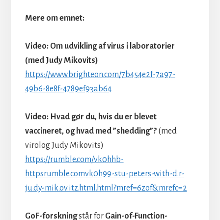
Mere om emnet:
Video: Om udvikling af virus i laboratorier
(med Judy Mikovits)
https://www.brighteon.com/7b454e2f-7a97-
49b6-8e8f-4789ef93ab64
Video:
Hvad gør du, hvis du er blevet
vaccineret, og hvad med ”shedding”?
(med
virolog Judy Mikovits)
https://rumble.com/vk0hhb-
httpsrumble.comvk0h99-stu-pet.ers-with-d.r-
ju.dy-mik.ov.itz.html.html?mref=6zof&mrefc=2
GoF-forskning
står for
Gain-of-Function-