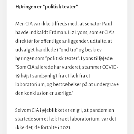
Høringen er ”politisk teater”
Men CIA var ikke tilfreds med, at senator Paul
havde indkaldt Erdman. Liz Lyons, som er CIA’s
direktør for offentlige anliggender, udtalte, at
udvalget handlede i ”ond tro” og beskrev
høringen som ”politisk teater”. Lyons tilføjede:
”Som CIA allerede har vurderet, stammer COVID-
19 højst sandsynligt fra et læk fra et
laboratorium, og bestræbelser på at undergrave
den konklusion er uærlige.”
Selvom CIA i øjeblikket er enig i, at pandemien
startede som et læk fra et laboratorium, var det
ikke det, de fortalte i 2021.