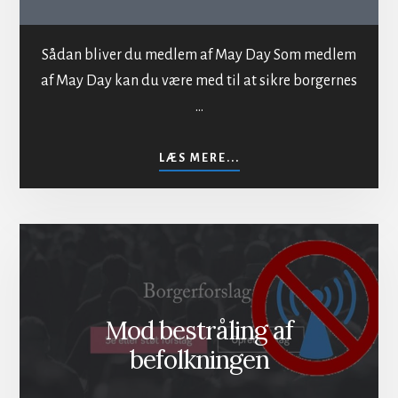
Sådan bliver du medlem af May Day Som medlem
af May Day kan du være med til at sikre borgernes
…
OM
LÆS MERE...
INDMELDELSE
I
MAYDAY
Mod bestråling af
befolkningen