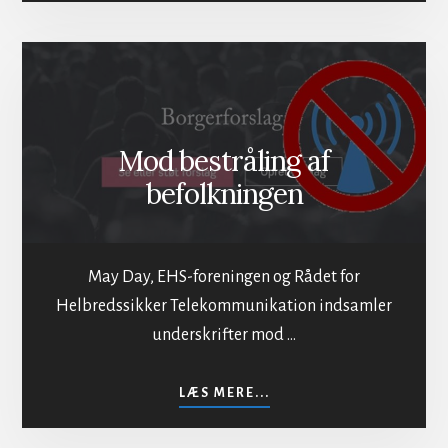
I
MAYDAY
Mod bestråling af
befolkningen
May Day, EHS-foreningen og Rådet for
Helbredssikker Telekommunikation indsamler
underskrifter mod …
OM
LÆS MERE...
MOD
BESTRÅLING