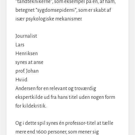
”tandteknikerne”, som eksempel på en, af ham,
betegnet ”sygdomsepidemi”, som er skabt af
især psykologiske mekanismer.
Journalist
Lars
Henriksen
synes at anse
prof. Johan
Hviid
Andersen for en relevant og troværdig
ekspertkilde ud fra hans titel uden nogen form
for kildekritik.
Og i dette spil synes én professor-titel at tælle
mere end 1600 personer, som mener sig