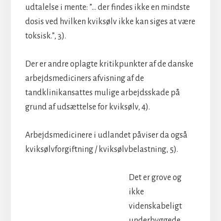
udtalelse i mente: ”… der findes ikke en mindste
dosis ved hvilken kviksølv ikke kan siges at være
toksisk.”, 3).
Der er andre oplagte kritikpunkter af de danske
arbejdsmediciners afvisning af de
tandklinikansattes mulige arbejdsskade på
grund af udsættelse for kviksølv, 4).
Arbejdsmedicinere i udlandet påviser da også
kviksølvforgiftning / kviksølvbelastning, 5).
Det er grove og
ikke
videnskabeligt
underbyggede