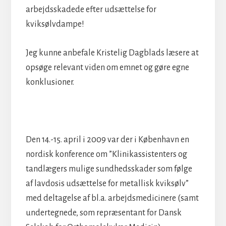
arbejdsskadede efter udsættelse for
kviksølvdampe!
Jeg kunne anbefale Kristelig Dagblads læsere at
opsøge relevant viden om emnet og gøre egne
konklusioner.
Den 14.-15. april i 2009 var der i København en
nordisk konference om ”Klinikassistenters og
tandlægers mulige sundhedsskader som følge
af lavdosis udsættelse for metallisk kviksølv”
med deltagelse af bl.a. arbejdsmedicinere (samt
undertegnede, som repræsentant for Dansk