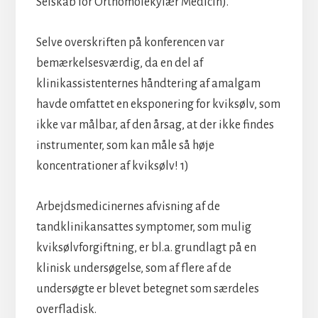
Selskab for Orthomolekylær Medicin).
Selve overskriften på konferencen var
bemærkelsesværdig, da en del af
klinikassistenternes håndtering af amalgam
havde omfattet en eksponering for kviksølv, som
ikke var målbar, af den årsag, at der ikke findes
instrumenter, som kan måle så høje
koncentrationer af kviksølv! 1)
Arbejdsmedicinernes afvisning af de
tandklinikansattes symptomer, som mulig
kviksølvforgiftning, er bl.a. grundlagt på en
klinisk undersøgelse, som af flere af de
undersøgte er blevet betegnet som særdeles
overfladisk.