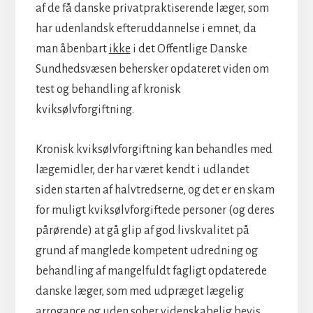
af de få danske privatpraktiserende læger, som
har udenlandsk efteruddannelse i emnet, da
man åbenbart
ikke
i det Offentlige Danske
Sundhedsvæsen behersker opdateret viden om
test og behandling af kronisk
kviksølvforgiftning.
Kronisk kviksølvforgiftning kan behandles med
lægemidler, der har været kendt i udlandet
siden starten af halvtredserne, og det er en skam
for muligt kviksølvforgiftede personer (og deres
pårørende) at gå glip af god livskvalitet på
grund af manglede kompetent udredning og
behandling af mangelfuldt fagligt opdaterede
danske læger, som med udpræget lægelig
arrogance og uden sober videnskabelig bevis