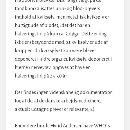
I rapporten blev der bl.a. langt vægt på de
tandklinikansattes urin- og blod-prøvers
indhold af kviksølv, men metallisk kviksølv er
hurtigt ude af blodet, idet det har en
halveringstid på kun ca. 2 døgn. Dette er dog
ikke ensbetydende med, at kviksølv er ude af
kroppen, da kviksølvet kan være blevet
deponeret i indre organer. Kviksølv, deponeret i
hjerne / nervevæv, opgives at have en
halveringstid på 25-30 år.
Der findes ingen videnskabelig dokumentation
for, at de, af de danske arbejdsmedicinere,
aktuelt udtagne prøver er relevante, 2).
Endvidere burde Hviid Andersen have WHO´s