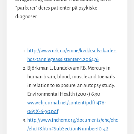
”parkerer” deres patienter på psykiske
diagnoser.
http://www.nrk.no/emne/kvikksolvskader-
hos-tannlegeassistenter-1.206476
Björkman L, Lundekvam F.B, Mercury in
human brain, blood, muscle and toenails
in relation to exposure: an autopsy study.
Environmental Health (2007) 6:30
www.ehjournal.net/content/pdf/1476-
069X-6-30.pdf
http://www.inchem.org/documents/ehc/ehc
/ehc118.htm#SubSectionNumber:10.3.2