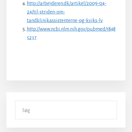
http://arbejderen.dk/artikel/2009-04-
24/til-striden-om-
tandklinikassistenterne-og-kviks-lv
http://www.ncbi.nlm.nih.gov/pubmed/1848
5237
Primær
Søg
Sidebar