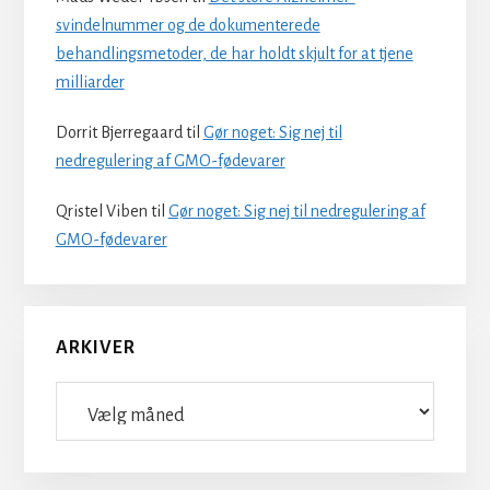
svindelnummer og de dokumenterede
behandlingsmetoder, de har holdt skjult for at tjene
milliarder
Dorrit Bjerregaard
til
Gør noget: Sig nej til
nedregulering af GMO-fødevarer
Qristel Viben
til
Gør noget: Sig nej til nedregulering af
GMO-fødevarer
ARKIVER
Arkiver