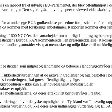
der i en rapport fra et udvalg i EU-Parlamentet, der blev offentliggjort 
 vurderinger. Den siger også, at uvildige peer-reviewed videnskabelig l
t for at undersøge EU’s godkendelsesprocedure for pesticider efter uen
 og kommer med forskellige anbefalinger. Rapporten kommer efter ​​fem
ing af 600 NGO’er, der samarbejder om naturligt landbrug og bekæmpelse
pesticider i Europa. PAN kommenterede i en pressemeddelelse, at kollaps
i landbrugsområder viser, at mennesker og miljø ikke er tilstrækkeligt 
 pesticider, som miljøet og landmænd og beboere i landbrugsområder i r
ikkerhedsvurderingen af ​​de aktive ingredienser og hjælpestoffer i pest
es i vurderingen, skal gøres offentligt tilgængelige.
ngsproceduren – ikke kun eller hovedsageligt industristudier.
takrav er opfyldt.
s i medlemsstaterne, og deres effektivitet bør overvåges i realtid.
satvurderingen, hvor de tyske myndigheder – Tyskland var “ansvarlig r
ndustriens vurdering og ikke deres egen uafhængige vurdering. Og EFSA 