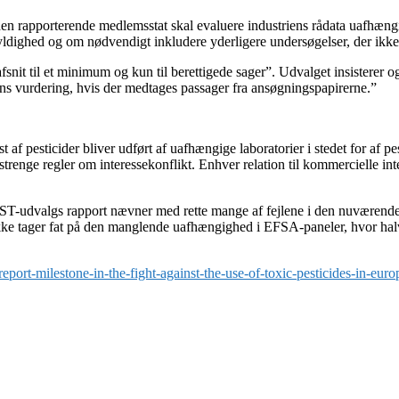
 rapporterende medlemsstat skal evaluere industriens rådata uafhængig
 gyldighed og om nødvendigt inkludere yderligere undersøgelser, der ikke
t til et minimum og kun til berettigede sager”. Udvalget insisterer ogs
s vurdering, hvis der medtages passager fra ansøgningspapirerne.”
af pesticider bliver udført af uafhængige laboratorier i stedet for af pe
t strenge regler om interessekonflikt. Enhver relation til kommercielle i
-udvalgs rapport nævner med rette mange af fejlene i den nuværende 
kke tager fat på den manglende uafhængighed i EFSA-paneler, hvor halvdel
port-milestone-in-the-fight-against-the-use-of-toxic-pesticides-in-euro