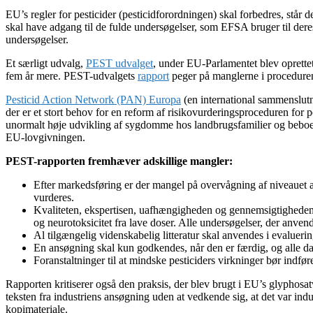
EU’s regler for pesticider (pesticidforordningen) skal forbedres, står 
skal have adgang til de fulde undersøgelser, som EFSA bruger til deres
undersøgelser.
Et særligt udvalg,
PEST udvalget
, under EU-Parlamentet blev oprette
fem år mere. PEST-udvalgets
rapport
peger på manglerne i proceduren
Pesticid Action Network (PAN) Europa
(en international sammenslutn
der er et stort behov for en reform af risikovurderingsproceduren for 
unormalt høje udvikling af sygdomme hos landbrugsfamilier og beboere 
EU-lovgivningen.
PEST-rapporten fremhæver adskillige mangler:
Efter markedsføring er der mangel på overvågning af niveauet af
vurderes.
Kvaliteten, ekspertisen, uafhængigheden og gennemsigtigheden i s
og neurotoksicitet fra lave doser. Alle undersøgelser, der anvend
Al tilgængelig videnskabelig litteratur skal anvendes i evalueri
En ansøgning skal kun godkendes, når den er færdig, og alle da
Foranstaltninger til at mindske pesticiders virkninger bør indføre
Rapporten kritiserer også den praksis, der blev brugt i EU’s glypho
teksten fra industriens ansøgning uden at vedkende sig, at det var i
kopimateriale.