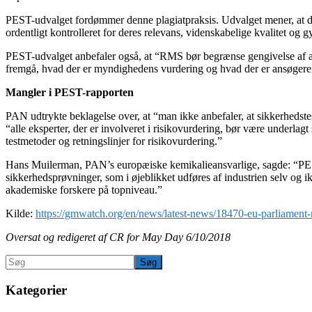
PEST-udvalget fordømmer denne plagiatpraksis. Udvalget mener, at den
ordentligt kontrolleret for deres relevans, videnskabelige kvalitet og
PEST-udvalget anbefaler også, at “RMS bør begrænse gengivelse af afsni
fremgå, hvad der er myndighedens vurdering og hvad der er ansøgeren
Mangler i PEST-rapporten
PAN udtrykte beklagelse over, at “man ikke anbefaler, at sikkerhedstest 
“alle eksperter, der er involveret i risikovurdering, bør være underlag
testmetoder og retningslinjer for risikovurdering.”
Hans Muilerman, PAN’s europæiske kemikalieansvarlige, sagde: “PEST
sikkerhedsprøvninger, som i øjeblikket udføres af industrien selv og i
akademiske forskere på topniveau.”
Kilde:
https://gmwatch.org/en/news/latest-news/18470-eu-parliament-re
Oversat og redigeret af CR for May Day 6/10/2018
Primær
Søg
Sidebar
Kategorier