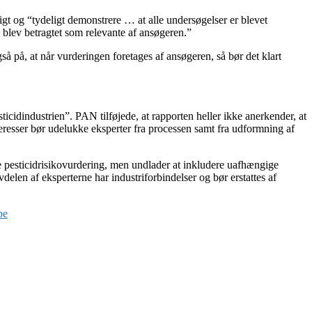
t og “tydeligt demonstrere … at alle undersøgelser er blevet
 blev betragtet som relevante af ansøgeren.”
å på, at når vurderingen foretages af ansøgeren, så bør det klart
sticidindustrien”. PAN tilføjede, at rapporten heller ikke anerkender, at
nteresser bør udelukke eksperter fra processen samt fra udformning af
pesticidrisikovurdering, men undlader at inkludere uafhængige
en af ​​eksperterne har industriforbindelser og bør erstattes af
pe