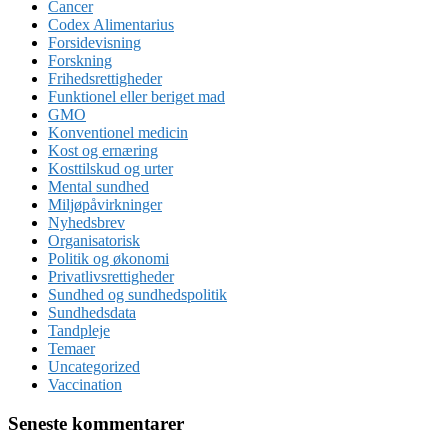
Cancer
Codex Alimentarius
Forsidevisning
Forskning
Frihedsrettigheder
Funktionel eller beriget mad
GMO
Konventionel medicin
Kost og ernæring
Kosttilskud og urter
Mental sundhed
Miljøpåvirkninger
Nyhedsbrev
Organisatorisk
Politik og økonomi
Privatlivsrettigheder
Sundhed og sundhedspolitik
Sundhedsdata
Tandpleje
Temaer
Uncategorized
Vaccination
Seneste kommentarer