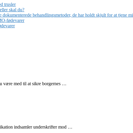
 trusler
ller skal du?
dokumenterede behandlingsmetoder, de har holdt skjult for at tjene mil
GMO-fødevarer
ødevarer
være med til at sikre borgernes …
kation indsamler underskrifter mod …