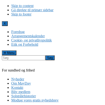
Skip to content
Gå direkte til primær sidebar
Skip to footer
X
Foredrag
Arrangementskalender
Cookie- og privatlivspolitik
Etik og Forbehold
Menu
Søg
For sundhed og frihed
Nyheder
Om MayDay
Kontakt
Bliv medlem
Solstrålehistorier
Modtag vores gratis nyhedsbrev