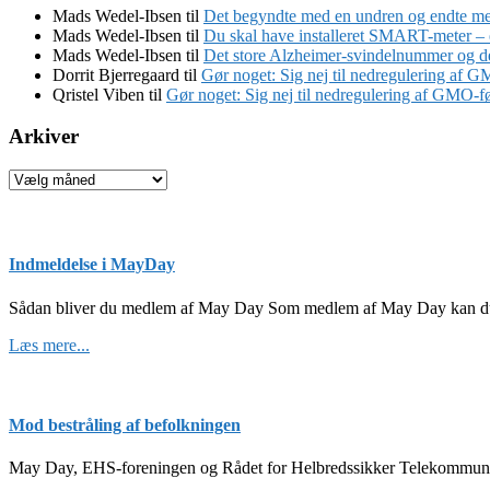
Mads Wedel-Ibsen
til
Det begyndte med en undren og endte med
Mads Wedel-Ibsen
til
Du skal have installeret SMART-meter – e
Mads Wedel-Ibsen
til
Det store Alzheimer-svindelnummer og de 
Dorrit Bjerregaard
til
Gør noget: Sig nej til nedregulering af 
Qristel Viben
til
Gør noget: Sig nej til nedregulering af GMO-f
Arkiver
Arkiver
Indmeldelse i MayDay
Sådan bliver du medlem af May Day Som medlem af May Day kan du 
om
Læs mere...
Indmeldelse
i
MayDay
Mod bestråling af befolkningen
May Day, EHS-foreningen og Rådet for Helbredssikker Telekommuni