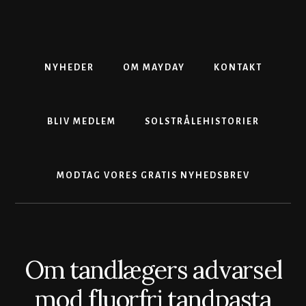
Skip
Gå
Skip
to
direkte
to
content
til
footer
primær
sidebar
NYHEDER
OM MAYDAY
KONTAKT
BLIV MEDLEM
SOLSTRÅLEHISTORIER
MODTAG VORES GRATIS NYHEDSBREV
Om tandlægers advarsel
mod fluorfri tandpasta