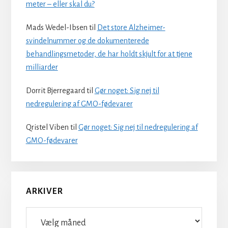
meter – eller skal du?
Mads Wedel-Ibsen
til
Det store Alzheimer-
svindelnummer og de dokumenterede
behandlingsmetoder, de har holdt skjult for at tjene
milliarder
Dorrit Bjerregaard
til
Gør noget: Sig nej til
nedregulering af GMO-fødevarer
Qristel Viben
til
Gør noget: Sig nej til nedregulering af
GMO-fødevarer
ARKIVER
Arkiver