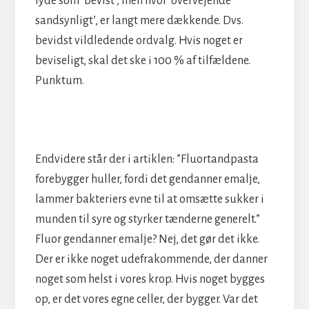
lyde som ’bevist’, men hvor ’overvejende
sandsynligt’, er langt mere dækkende. Dvs.
bevidst vildledende ordvalg. Hvis noget er
beviseligt, skal det ske i 100 % af tilfældene.
Punktum.
Endvidere står der i artiklen: ”Fluortandpasta
forebygger huller, fordi det gendanner emalje,
lammer bakteriers evne til at omsætte sukker i
munden til syre og styrker tænderne generelt.”
Fluor gendanner emalje? Nej, det gør det ikke.
Der er ikke noget udefrakommende, der danner
noget som helst i vores krop. Hvis noget bygges
op, er det vores egne celler, der bygger. Var det