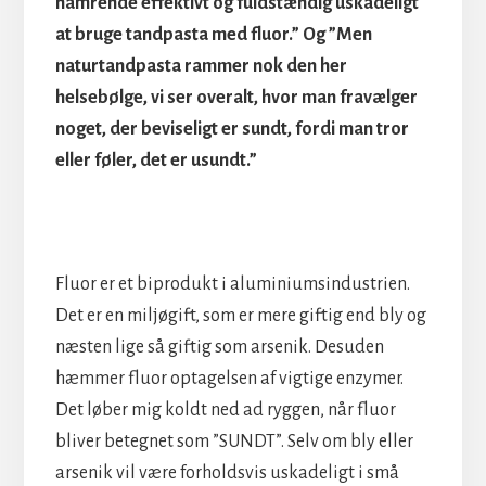
hamrende effektivt og fuldstændig uskadeligt
at bruge tandpasta med fluor.” Og ”Men
naturtandpasta rammer nok den her
helsebølge, vi ser overalt, hvor man fravælger
noget, der beviseligt er sundt, fordi man tror
eller føler, det er usundt.”
Fluor er et biprodukt i aluminiumsindustrien.
Det er en miljøgift, som er mere giftig end bly og
næsten lige så giftig som arsenik. Desuden
hæmmer fluor optagelsen af vigtige enzymer.
Det løber mig koldt ned ad ryggen, når fluor
bliver betegnet som ”SUNDT”. Selv om bly eller
arsenik vil være forholdsvis uskadeligt i små