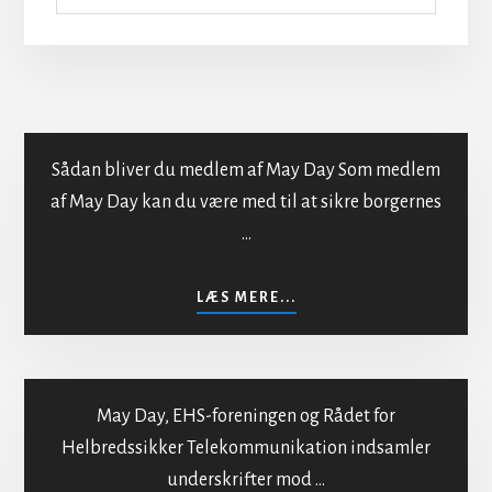
Sådan bliver du medlem af May Day Som medlem
af May Day kan du være med til at sikre borgernes
…
Indmeldelse i MayDay
OM
LÆS MERE...
INDMELDELSE
I
MAYDAY
May Day, EHS-foreningen og Rådet for
Helbredssikker Telekommunikation indsamler
underskrifter mod …