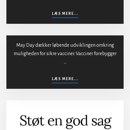
Mod bestråling af
befolkningen
OM
LÆS MERE...
MOD
BESTRÅLING
AF
BEFOLKNINGEN
May Day dækker løbende udviklingen omkring
muligheden for sikre vacciner. Vacciner forebygger
…
Sikker vaccination
OM
LÆS MERE...
SIKKER
VACCINATION
Støt en god sag