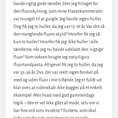
havde rigtig gode tænder, blev jeg fritaget for
den fluorskylning, som mine klassekammerater
var tvunget til at gurgle. Jeg havde ingen huller.
Dog fik jeg to huller, da jeg var 15-16 år. Var det så
den manglende fluors skyld? Hvorfor fik jeg så
kun to huller? Hvorfor fik jeg ikke huller i alle
tænderne, når jeg nu havde udeladt den ’vigtige’
fluor? Som voksen brugte jeg naturligvis
fluortandpasta. Alligevel fik jeg to huller, da jeg
var 35-36 år. Dvs. der var reelt ingen forskel på
med og uden fluor i mit tilfælde. Jeg er fuldt ud
klar over, at videnskab ikke bygges på et enkelt
eksempel. Men hvad med god gammeldags
logik – den er vel ikke gået af mode, selv om vi
har fine ord som ’evidens’? Evidens, som skal