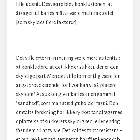
lille udsnit. Desværre blev konklusionen, at
årsagen til karies måtte være multifaktoriel
[som skyldes flere faktorer].
Det ville efter min mening være mere autentisk
at konkludere, at det ikke er sukker, der er den
skyldige part. Men det ville formentlig være for
angstprovokerende, for hvor kan vi så placere
skylden? At sukker giver karies er en gammel
”sandhed”, som man stædigt holder fast i. Den
omtalte forskning har ikke rykket tandlægernes
opfattelse af sukkerets skyldighed, eller endog
fået dem til at tvivle. Det kaldes faktaresistens –
et nyt lækkert ord, jeg netop har fået kendskab