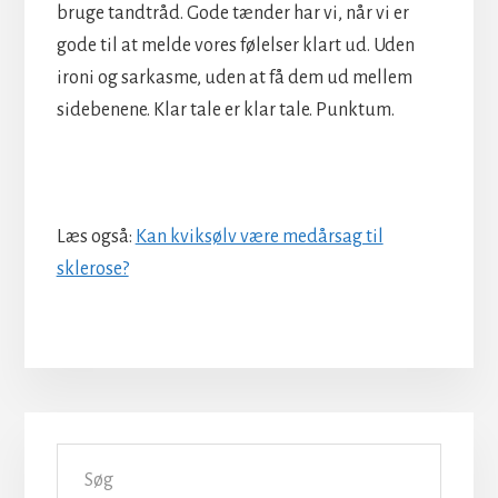
bruge tandtråd. Gode tænder har vi, når vi er
gode til at melde vores følelser klart ud. Uden
ironi og sarkasme, uden at få dem ud mellem
sidebenene. Klar tale er klar tale. Punktum.
Læs også:
Kan kviksølv være medårsag til
sklerose?
Primær
Søg
Sidebar