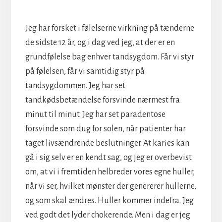
Jeg har forsket i følelserne virkning på tænderne
de sidste 12 år, og i dag ved jeg, at der er en
grundfølelse bag enhver tandsygdom. Får vi styr
på følelsen, får vi samtidig styr på
tandsygdommen. Jeg har set
tandkødsbetændelse forsvinde nærmest fra
minut til minut. Jeg har set paradentose
forsvinde som dug for solen, når patienter har
taget livsændrende beslutninger. At karies kan
gå i sig selv er en kendt sag, og jeg er overbevist
om, at vi i fremtiden helbreder vores egne huller,
når vi ser, hvilket mønster der genererer hullerne,
og som skal ændres. Huller kommer indefra. Jeg
ved godt det lyder chokerende. Men i dag er jeg