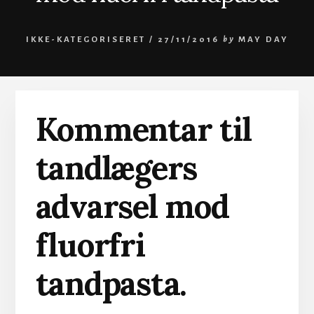
IKKE-KATEGORISERET /
27/11/2016
by
MAY DAY
Kommentar til
tandlægers
advarsel mod
fluorfri
tandpasta.