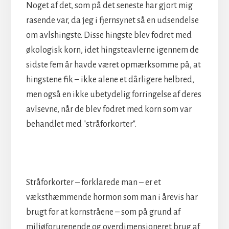
Noget af det, som på det seneste har gjort mig
rasende var, da jeg i fjernsynet så en udsendelse
om avlshingste. Disse hingste blev fodret med
økologisk korn, idet hingsteavlerne igennem de
sidste fem år havde været opmærksomme på, at
hingstene fik – ikke alene et dårligere helbred,
men også en ikke ubetydelig forringelse af deres
avlsevne, når de blev fodret med korn som var
behandlet med "stråforkorter".
Stråforkorter – forklarede man – er et
væksthæmmende hormon som man i årevis har
brugt for at kornstråene – som på grund af
miljøforurenende og overdimensioneret brug af