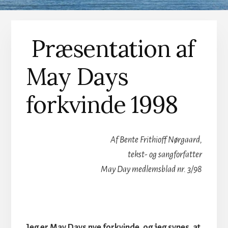
Præsentation af
May Days
forkvinde 1998
Af Bente Frithioff Nørgaard,
tekst- og sangforfatter
May Day medlemsblad nr. 3/98
Jeg er May Days nye forkvinde, og jeg synes, at