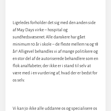
Ligeledes forholder det sig med den anden side
af May Days virke – hospital og
sundhedsvæsenet. Alle danskere har gået
minimum 10 år i skole – de fleste mellem 14 og 18
år! Alligevel behandles vi af mange politikere og
en stor del af de autoriserede behandlere som en
flok analfabeter, der ikke er i stand til selv at
være med i en vurdering af, hvad der er bedst for
os selv.
Vi kan jo ikke alle uddanne os og specialisere os