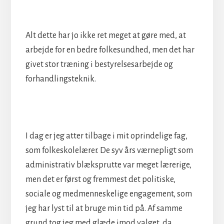
Alt dette har jo ikke ret meget at gøre med, at
arbejde for en bedre folkesundhed, men det har
givet stor træning i bestyrelsesarbejde og
forhandlingsteknik.
I dag er jeg atter tilbage i mit oprindelige fag,
som folkeskolelærer. De syv års værnepligt som
administrativ blæksprutte var meget lærerige,
men det er først og fremmest det politiske,
sociale og medmenneskelige engagement, som
jeg har lyst til at bruge min tid på. Af samme
grund tog jeg med glæde imod valget, da