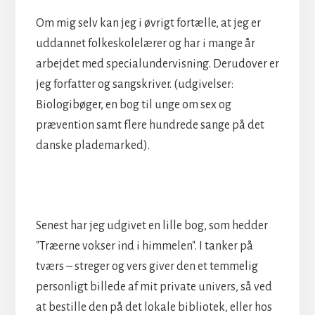
Om mig selv kan jeg i øvrigt fortælle, at jeg er
uddannet folkeskolelærer og har i mange år
arbejdet med specialundervisning. Derudover er
jeg forfatter og sangskriver. (udgivelser:
Biologibøger, en bog til unge om sex og
prævention samt flere hundrede sange på det
danske plademarked).
Senest har jeg udgivet en lille bog, som hedder
"Træerne vokser ind i himmelen". I tanker på
tværs – streger og vers giver den et temmelig
personligt billede af mit private univers, så ved
at bestille den på det lokale bibliotek, eller hos