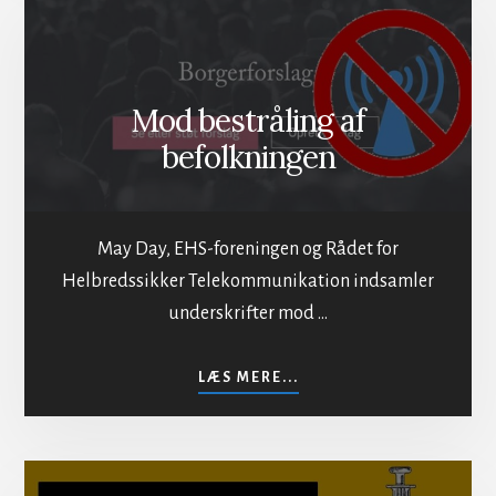
Mod bestråling af
befolkningen
May Day, EHS-foreningen og Rådet for
Helbredssikker Telekommunikation indsamler
underskrifter mod …
OM
LÆS MERE...
MOD
BESTRÅLING
AF
BEFOLKNINGEN