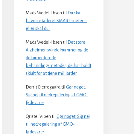
Mads Wedel-Ibsen
til
Du skal
have installeret SMART-meter –
eller skal du?
Mads Wedel-Ibsen
til
Det store
Alzheimer-svindelnummer og de
dokumenterede
behandlingsmetoder, de har holdt
skjult for at tjene milliarder
Dorrit Bjerregaard
til
Gør noget:
Sig nej til nedregulering af GMO-
fødevarer
Qristel Viben
til
Gør noget: Sig nej
til nedregulering af GMO-
fødevarer