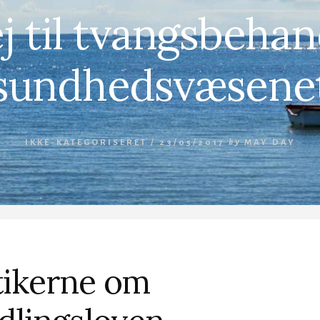
j til tvangsbehan
sundhedsvæsene
IKKE-KATEGORISERET /
23/05/2017
by
MAY DAY
itikerne om