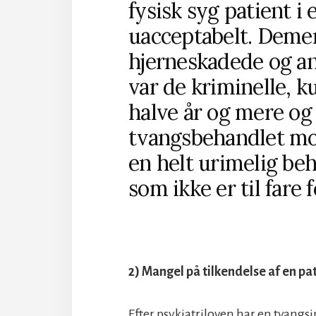
fysisk syg patient i 
uacceptabelt. Deme
hjerneskadede og an
var de kriminelle, k
halve år og mere og 
tvangsbehandlet mod
en helt urimelig beh
som ikke er til fare 
2) Mangel på tilkendelse af en pa
Efter psykiatriloven har en tvangsin