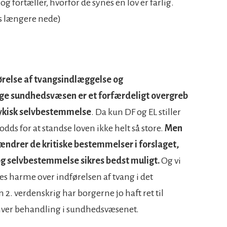
g fortæller, hvorfor de synes en lov er farlig.
s længere nede)
førelse af tvangsindlæggelse og
ige sundhedsvæsen er et forfærdeligt overgreb
psykisk selvbestemmelse
. Da kun DF og EL stiller
 odds for at standse loven ikke helt så store.
Men
e ændrer de kritiske bestemmelser i forslaget,
 og selvbestemmelse sikres bedst muligt.
Og vi
es harme over indførelsen af tvang i det
. verdenskrig har borgerne jo haft ret til
nhver behandling i sundhedsvæsenet.