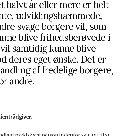
et halvt år eller mere er helt
nte, udviklingshæmmede,
dre svage borgere vil, som
unne blive frihedsberøvede i
vil samtidig kunne blive
 deres eget ønske. Det er
andling af fredelige borgere,
for andre.
tientrådgiver.
dlagt psykisk syg person indenfor 24 t. ret til at