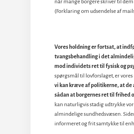
når mange borgere skriver til dem o
(Forklaring om udsendelse af mail
Vores holdning er fortsat, at ind
tvangsbehandling i det almindel
mod individets ret til fysisk og 
spørgsmål til lovforslaget, er vores
vi kan kræve af politikerne, at d
sådan at borgernes ret til frihed
kan naturligvis stadig udtrykke vor
almindelige sundhedsvæsen. Siden 2
informeret og frit samtykke til e