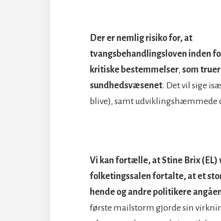
Der er nemlig risiko for, at
tvangsbehandlingsloven inden for
kritiske bestemmelser
,
som truer 
sundhedsvæsenet
. Det vil sige i
blive), samt udviklingshæmmede o
Vi kan fortælle, at Stine Brix (EL
folketingssalen fortalte, at et s
hende og andre politikere angåe
første mailstorm gjorde sin virknin