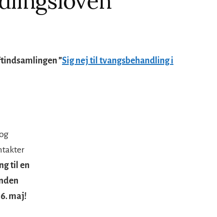
dlingsloven
ftindsamlingen ”
Sig nej til tvangsbehandling i
 og
ntakter
ng til en
inden
6. maj!