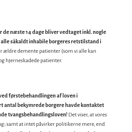
 de næste 14 dage bliver vedtaget inkl. nogle
alle såkaldt inhabile borgeres retstilstand i
sær ældre demente patienter (som vi alle kan
g hjerneskadede patienter.
) ved førstebehandlingen af loven i
tort antal bekymrede borgere havde kontaktet
nde tvangsbehandlingsloven!
Det viser, at vores
g; samt at intet påvirker politikerne mere, end