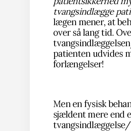
patientsikkerhed my
tvangsindlægge patien
lægen mener, at beh
over så lang tid. Ov
tvangsindlæggelsen
patienten udvides m
forlængelser!
Men en fysisk behan
sjældent mere end et
tvangsindlæggelse/ 