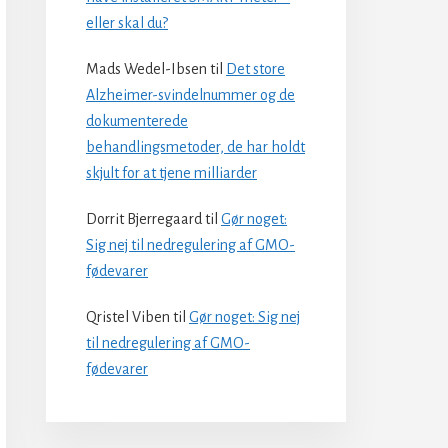
eller skal du?
Mads Wedel-Ibsen
til
Det store
Alzheimer-svindelnummer og de
dokumenterede
behandlingsmetoder, de har holdt
skjult for at tjene milliarder
Dorrit Bjerregaard
til
Gør noget:
Sig nej til nedregulering af GMO-
fødevarer
Qristel Viben
til
Gør noget: Sig nej
til nedregulering af GMO-
fødevarer