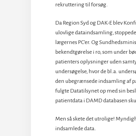
rekruttering til forsøg.
Da Region Syd og DAK-E blev Konfr
ulovlige dataindsamling, stoppede
lægernes PC'er. Og Sundhedsminis
bekendtgørelse i ro, som under bøde
patienters oplysninger uden samty
undersøgelse, hvor de bl.a. undersø
den ubegrænsede indsamling af pat
fulgte Datatilsynet op med sin bes
patientdata i DAMD databasen skull
Men så skete det utrolige! Myndighe
indsamlede data.