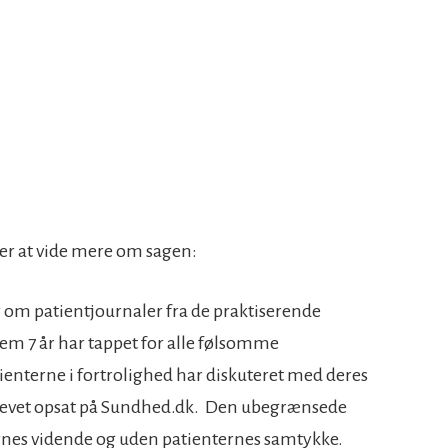
r at vide mere om sagen:
 om patientjournaler fra de praktiserende
em 7 år har tappet for alle følsomme
ienterne i fortrolighed har diskuteret med deres
blevet opsat på Sundhed.dk. Den ubegrænsede
rnes vidende og uden patienternes samtykke.