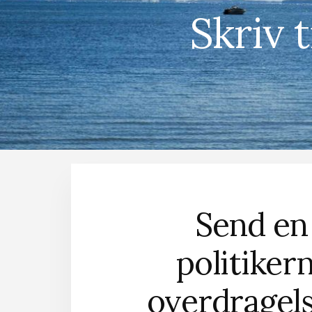
Skriv 
Send en 
politiker
overdragels