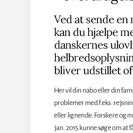
Ved at sende en ma
kan du hjælpe me
danskernes ulovl
helbredsoplysni
bliver udstillet of
Her vil din nabo eller din fa
problemer med f.eks. rejsni
eller lignende. Forskere og me
jan. 2015 kunne søge om at f