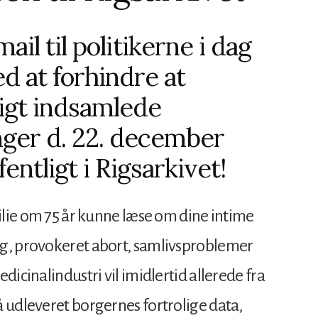
il til politikerne i dag
d at forhindre at
igt indsamlede
nger d. 22. december
fentligt i Rigsarkivet!
milie om 75 år kunne læse om dine intime
ng, provokeret abort, samlivsproblemer
dicinalindustri vil imidlertid allerede fra
å udleveret borgernes fortrolige data,