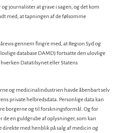
og journalister at grave i sagen, og det kom
dt med, at tapningen af de følsomme
 årevis gennem fingre med, at Region Syd og
lovlige database DAMD) fortsatte den ulovlige
 hverken Datatilsynet eller Statens
rne og medicinalindustrien havde åbenbart selv
ingens private helbredsdata. Personlige data kan
ere borgerne og til forskningsformål. Og for
r de en guldgrube af oplysninger, som kan
ne direkte med henblik på salg af medicin og