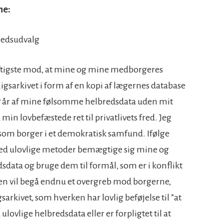
ne:
dhedsudvalg
aftigste mod, at mine og mine medborgeres
Rigsarkivet i form af en kopi af lægernes database
år af mine følsomme helbredsdata uden mit
in lovbefæstede ret til privatlivets fred. Jeg
som borger i et demokratisk samfund. Ifølge
med ulovlige metoder bemægtige sig mine og
data og bruge dem til formål, som er i konflikt
n vil begå endnu et overgreb mod borgerne,
sarkivet, som hverken har lovlig beføjelse til ”at
ulovlige helbredsdata eller er forpligtet til at