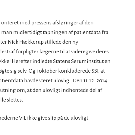
onteret med pressens afsløringer af den
 man midlertidigt tapningen af patientdata fra
ter Nick Hækkerup stillede den ny
straf forpligter lægerne til at videregive deres
kke! Herefter indledte Statens Seruminstitut en
gte sig selv. Og i oktober konkluderede SSI, at
ientdata havde været ulovlig. Den 11.12. 2014
lutning om, at den ulovligt indhentede del af
e slettes.
derne VIL ikke give slip på de ulovligt