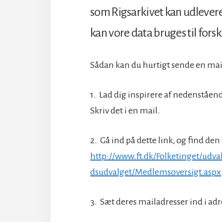
som Rigsarkivet kan udlever
kan vore data bruges til forsk
Sådan kan du hurtigt sende en mail 
1. Lad dig inspirere af nedenstående 
Skriv det i en mail.
2. Gå ind på dette link, og find den 
http://www.ft.dk/Folketinget/ud
dsudvalget/Medlemsoversigt.aspx
3. Sæt deres mailadresser ind i adre