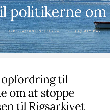
til politikerne 
IKKE-KATEGORISERET /
16/12/2014
by
MAY DAY
opfordring til
ne om at stoppe
en til Rigsarkivet