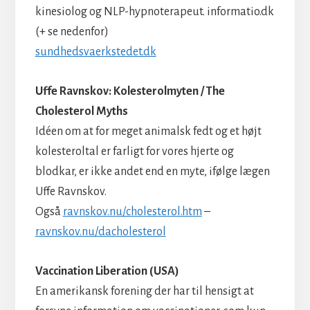
kinesiolog og NLP-hypnoterapeut. informatio.dk
(+ se nedenfor)
sundhedsvaerkstedet.dk
Uffe Ravnskov: Kolesterolmyten / The
Cholesterol Myths
Idéen om at for meget animalsk fedt og et højt
kolesteroltal er farligt for vores hjerte og
blodkar, er ikke andet end en myte, ifølge lægen
Uffe Ravnskov.
Også
ravnskov.nu/cholesterol.htm
–
ravnskov.nu/dacholesterol
Vaccination Liberation (USA)
En amerikansk forening der har til hensigt at