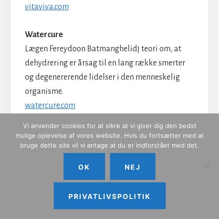
vitaviva.com
Watercure
Lægen Fereydoon Batmanghelidj teori om, at
dehydrering er årsag til en lang række smerter
og degenererende lidelser i den menneskelig
organisme.
watercure.com
Vi anvender cookies for at sikre at vi giver dig den bedst
Wellbeing Foundation (Irland)
mulige oplevelse af vores website. Hvis du fortsætter med at
bruge dette site vil vi antage at du er indforstået med det.
Overvåger det irske psykiatriske
sundhedssystem, tager sig af udfordringer inden
OK
NEJ
for det psykiatriske system og promoverer
forskning og uddannelsesprogrammer.
PRIVATLIVSPOLITIK
wellbeingfoundation.com