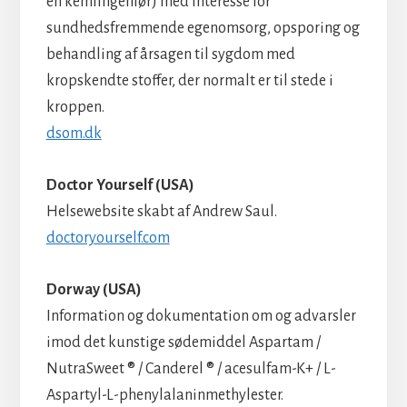
en kemiingeniør) med interesse for
sundhedsfremmende egenomsorg, opsporing og
behandling af årsagen til sygdom med
kropskendte stoffer, der normalt er til stede i
kroppen.
dsom.dk
Doctor Yourself (USA)
Helsewebsite skabt af Andrew Saul.
doctoryourself.com
Dorway (USA)
Information og dokumentation om og advarsler
imod det kunstige sødemiddel Aspartam /
NutraSweet ® / Canderel ® / acesulfam-K+ / L-
Aspartyl-L-phenylalaninmethylester.