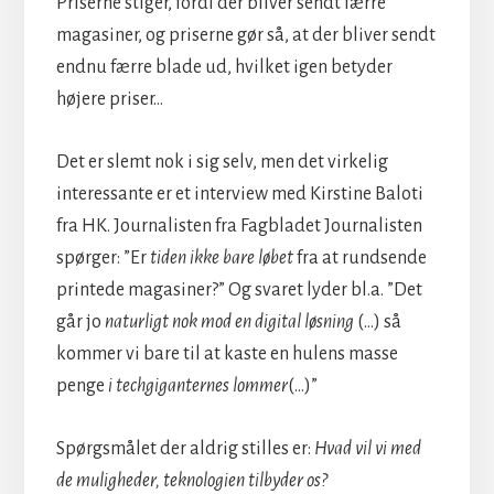
Priserne stiger, fordi der bliver sendt færre
magasiner, og priserne gør så, at der bliver sendt
endnu færre blade ud, hvilket igen betyder
højere priser…
Det er slemt nok i sig selv, men det virkelig
interessante er et interview med Kirstine Baloti
fra HK. Journalisten fra Fagbladet Journalisten
spørger: ”Er
tiden ikke bare løbet
fra at rundsende
printede magasiner?” Og svaret lyder bl.a. ”Det
går jo
naturligt nok mod en digital løsning
(…) så
kommer vi bare til at kaste en hulens masse
penge
i techgiganternes lommer
(…)”
Spørgsmålet der aldrig stilles er:
Hvad vil vi med
de muligheder, teknologien tilbyder os?