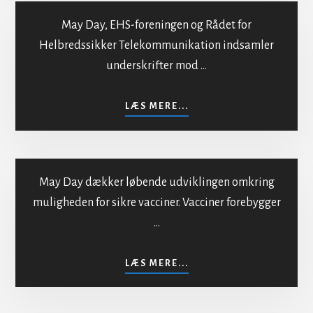
May Day, EHS-foreningen og Rådet for
Helbredssikker Telekommunikation indsamler
underskrifter mod …
Mod bestråling af
befolkningen
OM
LÆS MERE...
MOD
BESTRÅLING
AF
BEFOLKNINGEN
May Day dækker løbende udviklingen omkring
muligheden for sikre vacciner. Vacciner forebygger
…
Sikker vaccination
OM
LÆS MERE...
SIKKER
VACCINATION