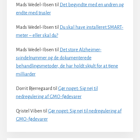
Mads Wedel-Ibsen
til
Det begyndte med en undren og
endte med trusler
Mads Wedel-Ibsen
til
Du skal have installeret SMART-
meter – eller skal du?
Mads Wedel-Ibsen
til
Det store Alzheimer-
svindelnummer og de dokumenterede
behandlingsmetoder, de har holdt skjult for at tjene
milliarder
Dorrit Bjerregaard
til
Gør noget: Sig nej til
nedregulering af GMO-fødevarer
Qristel Viben
til
Gør noget: Sig nej til nedregulering af
GMO-fødevarer