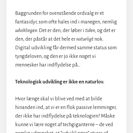
Baggrunden for ovenstående ordvalg er et
fantasidyr, som ofte hales ind i manegen, nemlig
udviklingen
. Det er den, der løber i
tiden
, og det er
den, der påstår at det hele er
naturligt
nok.
Digital udvikling får dermed samme status som
tyngdeloven, og den er jo ikke noget vi
mennesker har indflydelse på…
Teknologisk udvikling er ikke en naturlov.
Hvor længe skal vi blive ved med at bilde
hinanden ind, at vi er en flok passive lemminger,
der ikke har indflydelse på teknologien? Måske
kunne vi lære noget af techgiganterne – de ved