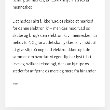
nemlig udmærket, at “udviklingen” styres af
mennesker.
Det hedder altså ikke “Lad os skabe et marked
for denne elektronik” – men derimod “Lad os
skabe og bruge den elektronik, vi mennesker har
behov for”. Og for at det skal lykkes, er vi nødt til
at give slip på noget af elektronikken og tale
sammen om hvordan vi egentlig har lyst til at
leve og hvilken teknologi, der kan hjælpe os – i
stedet for at fjerne os mere og mere fra hinanden.
***