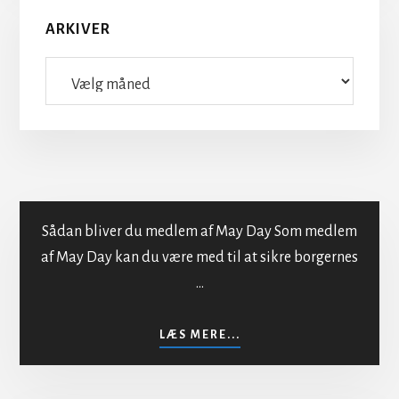
ARKIVER
Arkiver
Sådan bliver du medlem af May Day Som medlem
af May Day kan du være med til at sikre borgernes
…
Indmeldelse i MayDay
OM
LÆS MERE...
INDMELDELSE
I
MAYDAY