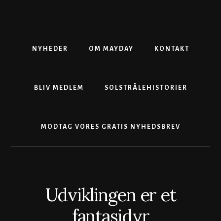
Skip
Gå
Skip
to
direkte
to
content
til
footer
primær
sidebar
NYHEDER
OM MAYDAY
KONTAKT
BLIV MEDLEM
SOLSTRÅLEHISTORIER
MODTAG VORES GRATIS NYHEDSBREV
Udviklingen er et
fantasidyr