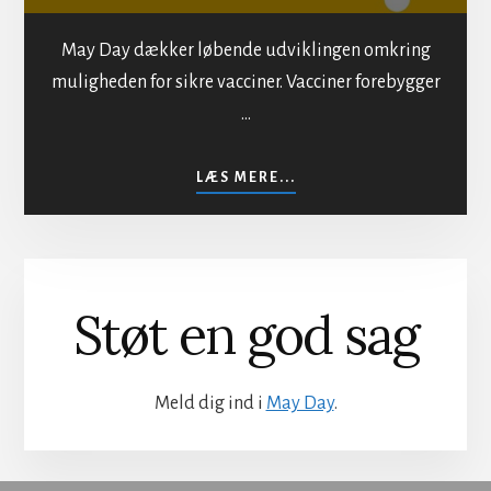
May Day dækker løbende udviklingen omkring
muligheden for sikre vacciner. Vacciner forebygger
…
OM
LÆS MERE...
SIKKER
VACCINATION
Støt en god sag
Meld dig ind i
May Day
.