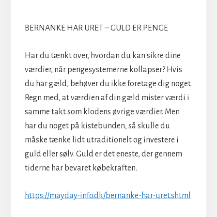
BERNANKE HAR URET – GULD ER PENGE
Har du tænkt over, hvordan du kan sikre dine
værdier, når pengesystemerne kollapser? Hvis
du har gæld, behøver du ikke foretage dig noget.
Regn med, at værdien af din gæld mister værdi i
samme takt som klodens øvrige værdier. Men
har du noget på kistebunden, så skulle du
måske tænke lidt utraditionelt og investere i
guld eller sølv. Guld er det eneste, der gennem
tiderne har bevaret købekraften.
https://mayday-info.dk/bernanke-har-uret.shtml