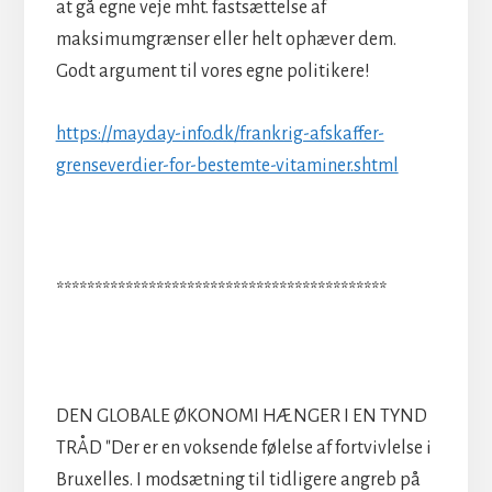
at gå egne veje mht. fastsættelse af
maksimumgrænser eller helt ophæver dem.
Godt argument til vores egne politikere!
https://mayday-info.dk/frankrig-afskaffer-
grenseverdier-for-bestemte-vitaminer.shtml
*******************************************
DEN GLOBALE ØKONOMI HÆNGER I EN TYND
TRÅD "Der er en voksende følelse af fortvivlelse i
Bruxelles. I modsætning til tidligere angreb på