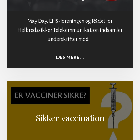
May Day, EHS-foreningen og Rådet for
Helbredssikker Telekommunikation indsamler
underskrifter mod …
OM
LÆS MERE...
MOD
BESTRÅLING
AF
BEFOLKNINGEN
Sikker vaccination