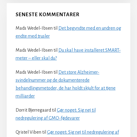
SENESTE KOMMENTARER
Mads Wedel-Ibsen
til
Det begyndte med en undren og
endte med trusler
Mads Wedel-Ibsen
til
Du skal have installeret SMART-
meter – eller skal du?
Mads Wedel-Ibsen
til
Det store Alzheimer-
svindelnummer og de dokumenterede
behandlingsmetoder, de har holdt skjult for at tjene
milliarder
Dorrit Bjerregaard
til
Gør noget: Sig nej til
nedregulering af GMO-fødevarer
Qristel Viben
til
Gør noget: Sig nej til nedregulering af