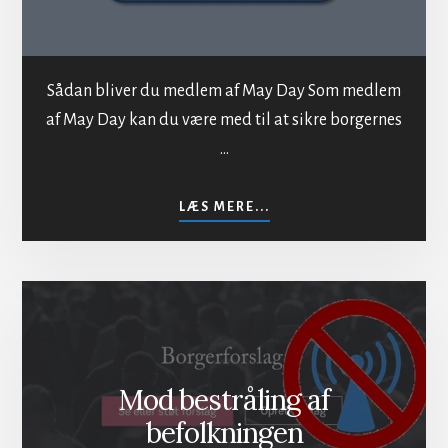
Sådan bliver du medlem af May Day Som medlem
af May Day kan du være med til at sikre borgernes
…
OM
LÆS MERE...
INDMELDELSE
I
MAYDAY
Mod bestråling af
befolkningen