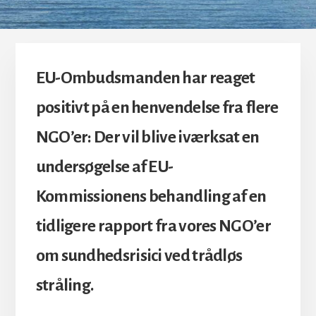
EU-Ombudsmanden har reaget
positivt på en henvendelse fra flere
NGO’er: Der vil blive iværksat en
undersøgelse af EU-
Kommissionens behandling af en
tidligere rapport fra vores NGO’er
om sundhedsrisici ved trådløs
stråling.