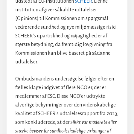
udstedt af EU-institutionen
SCHEER
. Denne
institution afgiver såkaldte udtalelser
(Opinions) til Kommissionen om spørgsmål
vedrørende sundhed og nye miljømæssige risici.
SCHEER’s upartiskhed og nøjagtighed er af
største betydning, da fremtidig lovgivning fra
Kommissionen kan blive baseret på sådanne
udtalelser.
Ombudsmandens undersøgelse følger efter en
fælles klage indgivet af flere NGO’er, der er
medlemmer af ESC. Disse NGO’er udtrykte
alvorlige bekymringer over den videnskabelige
kvalitet af SCHEER’s udtalelsesrapport fra 2023,
som konkluderede, at der
»ikke var moderate eller
stærke beviser for sundhedsskadelige virkninger af