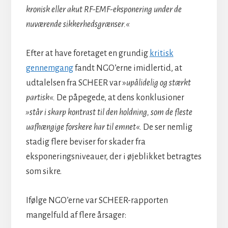
kronisk eller akut RF-EMF-eksponering under de
nuværende sikkerhedsgrænser.«
Efter at have foretaget en grundig
kritisk
gennemgang
fandt NGO’erne imidlertid, at
udtalelsen fra SCHEER var »
upålidelig og stærkt
partisk«.
De påpegede, at dens konklusioner
»står i skarp kontrast til den holdning, som de fleste
uafhængige forskere har til emnet«.
De ser nemlig
stadig flere beviser for skader fra
eksponeringsniveauer, der i øjeblikket betragtes
som sikre.
Ifølge NGO’erne var SCHEER-rapporten
mangelfuld af flere årsager: