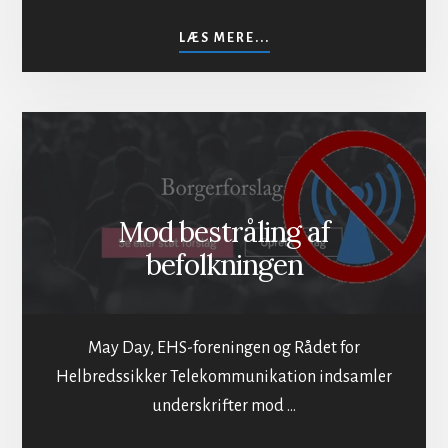
OM
LÆS MERE...
INDMELDELSE
I
MAYDAY
Mod bestråling af
befolkningen
May Day, EHS-foreningen og Rådet for
Helbredssikker Telekommunikation indsamler
underskrifter mod …