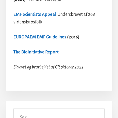
EMF Scientists Appeal
: Underskrevet af 268
videnskabsfolk
EUROPAEM EMF Guidelines
(2016)
The BioInitiative Report
Skrevet og bearbejdet af CR oktober 2025
Primær
Søg
Sidebar