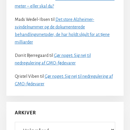
meter – eller skal du?
Mads Wedel-Ibsen
til
Det store Alzheimer-
svindelnummer og de dokumenterede
behandlingsmetoder, de har holdt skjult for at tjene
milliarder
Dorrit Bjerregaard
til
Gør noget: Sig nej til
nedregulering af GMO-fødevarer
Qristel Viben
til
Gør noget: Sig nej til nedregulering af
GMO-fødevarer
ARKIVER
Arkiver