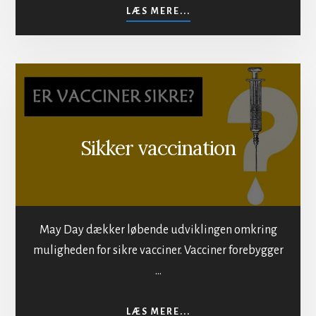
OM
LÆS MERE...
MOD
BESTRÅLING
AF
BEFOLKNINGEN
Sikker vaccination
May Day dækker løbende udviklingen omkring
muligheden for sikre vacciner. Vacciner forebygger
…
OM
LÆS MERE...