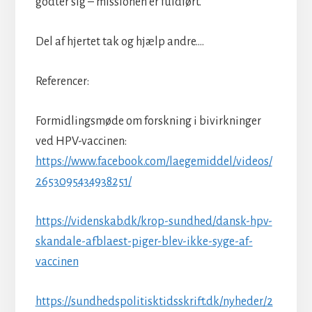
godter sig – missionen er fuldført.
Del af hjertet tak og hjælp andre….
Referencer:
Formidlingsmøde om forskning i bivirkninger
ved HPV-vaccinen:
https://www.facebook.com/laegemiddel/videos/
2653095434938251/
https://videnskab.dk/krop-sundhed/dansk-hpv-
skandale-afblaest-piger-blev-ikke-syge-af-
vaccinen
https://sundhedspolitisktidsskrift.dk/nyheder/2