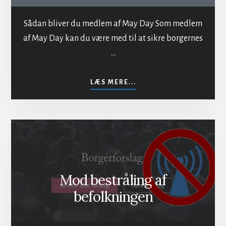
Sådan bliver du medlem af May Day Som medlem
af May Day kan du være med til at sikre borgernes
…
OM
LÆS MERE...
INDMELDELSE
I
MAYDAY
Mod bestråling af
befolkningen