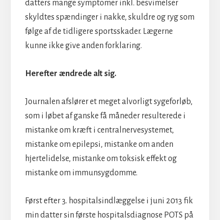
datters mange symptomer inkl. besvimelser
skyldtes spændinger i nakke, skuldre og ryg som
følge af de tidligere sportsskader. Lægerne
kunne ikke give anden forklaring.
Herefter ændrede alt sig.
Journalen afslører et meget alvorligt sygeforløb,
som i løbet af ganske få måneder resulterede i
mistanke om kræft i centralnervesystemet,
mistanke om epilepsi, mistanke om anden
hjertelidelse, mistanke om toksisk effekt og
mistanke om immunsygdomme.
Først efter 3. hospitalsindlæggelse i juni 2013 fik
min datter sin første hospitalsdiagnose POTS på