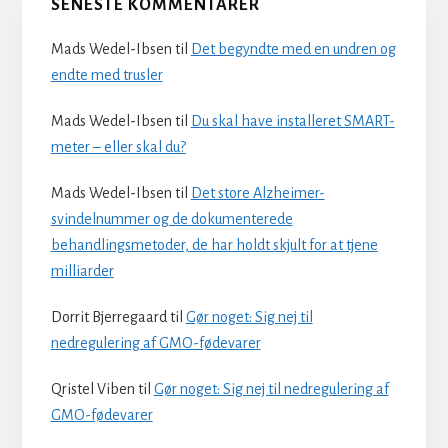
SENESTE KOMMENTARER
Mads Wedel-Ibsen
til
Det begyndte med en undren og
endte med trusler
Mads Wedel-Ibsen
til
Du skal have installeret SMART-
meter – eller skal du?
Mads Wedel-Ibsen
til
Det store Alzheimer-
svindelnummer og de dokumenterede
behandlingsmetoder, de har holdt skjult for at tjene
milliarder
Dorrit Bjerregaard
til
Gør noget: Sig nej til
nedregulering af GMO-fødevarer
Qristel Viben
til
Gør noget: Sig nej til nedregulering af
GMO-fødevarer