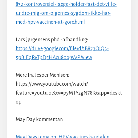
832-kontroversiel-laege-holder-fast-det-ville-
undre-mig-om-pigernes-sygdom-ikke-har-
med-hpv-vaccinen-at-gore.html
Lars Jørgensens phd.-afhandling:
https://drive.google.com/file/d/1B823OIQ3-
5pBlEqRvTpD5HAcu80o9vVP/view
Mere fra Jesper Mehlsen:
https://www.youtube.com/watch?
feature=youtu.be&v=pyMTYzgN78I&app=deskt
op
May Day kommentar:
May Days tema om HPV-vaccineskandalen