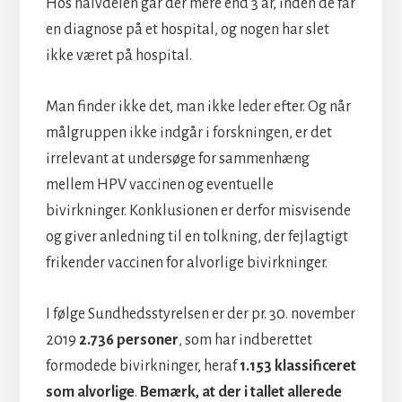
Hos halvdelen går der mere end 3 år, inden de får
en diagnose på et hospital, og nogen har slet
ikke været på hospital.
Man finder ikke det, man ikke leder efter. Og når
målgruppen ikke indgår i forskningen, er det
irrelevant at undersøge for sammenhæng
mellem HPV vaccinen og eventuelle
bivirkninger. Konklusionen er derfor misvisende
og giver anledning til en tolkning, der fejlagtigt
frikender vaccinen for alvorlige bivirkninger.
I følge Sundhedsstyrelsen er der pr. 30. november
2019
2.736 personer
, som har indberettet
formodede bivirkninger, heraf
1.153 klassificeret
som alvorlige
.
Bemærk, at der i tallet allerede