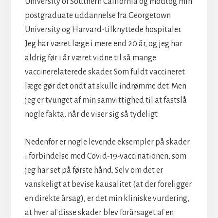
University of Southern California og modtog min
postgraduate uddannelse fra Georgetown
University og Harvard-tilknyttede hospitaler.
Jeg har været læge i mere end 20 år, og jeg har
aldrig før i år været vidne til så mange
vaccinerelaterede skader. Som fuldt vaccineret
læge gør det ondt at skulle indrømme det. Men
jeg er tvunget af min samvittighed til at fastslå
nogle fakta, når de viser sig så tydeligt.
Nedenfor er nogle levende eksempler på skader
i forbindelse med Covid-19-vaccinationen, som
jeg har set på første hånd. Selv om det er
vanskeligt at bevise kausalitet (at der foreligger
en direkte årsag), er det min kliniske vurdering,
at hver af disse skader blev forårsaget af en