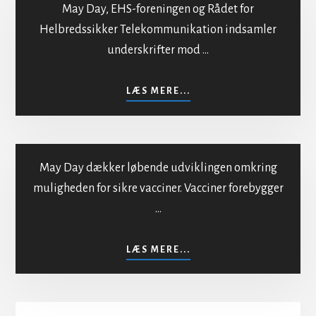
May Day, EHS-foreningen og Rådet for
Helbredssikker Telekommunikation indsamler
underskrifter mod …
Mod bestråling af
befolkningen
OM
LÆS MERE...
MOD
BESTRÅLING
AF
BEFOLKNINGEN
May Day dækker løbende udviklingen omkring
muligheden for sikre vacciner. Vacciner forebygger
…
Sikker vaccination
OM
LÆS MERE...
SIKKER
VACCINATION