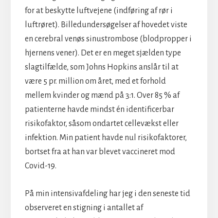
for at beskytte luftvejene (indføring af rør i
luftrøret). Billedundersøgelser af hovedet viste
en cerebral venøs sinustrombose (blodpropper i
hjernens vener). Det er en meget sjælden type
slagtilfælde, som Johns Hopkins anslår til at
være 5 pr. million om året, med et forhold
mellem kvinder og mænd på 3:1. Over 85 % af
patienterne havde mindst én identificerbar
risikofaktor, såsom ondartet cellevækst eller
infektion. Min patient havde nul risikofaktorer,
bortset fra at han var blevet vaccineret mod
Covid-19.
På min intensivafdeling har jeg i den seneste tid
observeret en stigning i antallet af