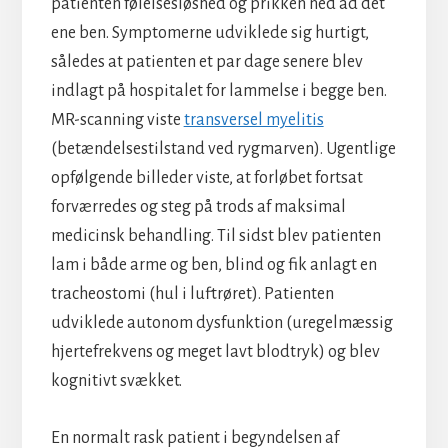
patienten følelsesløshed og prikken ned ad det
ene ben. Symptomerne udviklede sig hurtigt,
således at patienten et par dage senere blev
indlagt på hospitalet for lammelse i begge ben.
MR-scanning viste
transversel myelitis
(betændelsestilstand ved rygmarven). Ugentlige
opfølgende billeder viste, at forløbet fortsat
forværredes og steg på trods af maksimal
medicinsk behandling. Til sidst blev patienten
lam i både arme og ben, blind og fik anlagt en
tracheostomi (hul i luftrøret). Patienten
udviklede autonom dysfunktion (uregelmæssig
hjertefrekvens og meget lavt blodtryk) og blev
kognitivt svækket.
En normalt rask patient i begyndelsen af