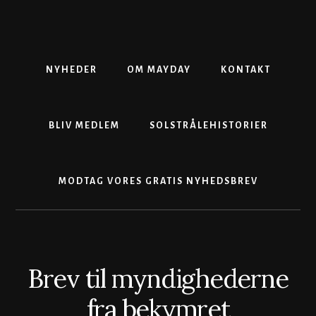
Skip
Gå
Skip
to
direkte
to
content
til
footer
primær
sidebar
NYHEDER
OM MAYDAY
KONTAKT
BLIV MEDLEM
SOLSTRÅLEHISTORIER
MODTAG VORES GRATIS NYHEDSBREV
Brev til myndighederne
fra bekymret