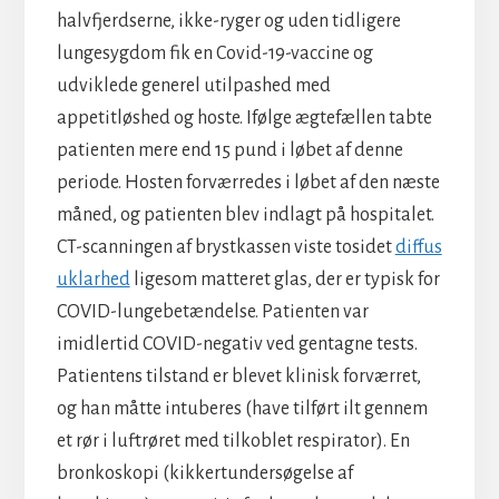
halvfjerdserne, ikke-ryger og uden tidligere
lungesygdom fik en Covid-19-vaccine og
udviklede generel utilpashed med
appetitløshed og hoste. Ifølge ægtefællen tabte
patienten mere end 15 pund i løbet af denne
periode. Hosten forværredes i løbet af den næste
måned, og patienten blev indlagt på hospitalet.
CT-scanningen af brystkassen viste tosidet
diffus
uklarhed
ligesom matteret glas, der er typisk for
COVID-lungebetændelse. Patienten var
imidlertid COVID-negativ ved gentagne tests.
Patientens tilstand er blevet klinisk forværret,
og han måtte intuberes (have tilført ilt gennem
et rør i luftrøret med tilkoblet respirator). En
bronkoskopi (kikkertundersøgelse af