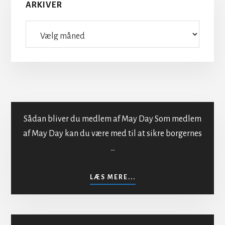
ARKIVER
Arkiver
Sådan bliver du medlem af May Day Som medlem
af May Day kan du være med til at sikre borgernes
…
Indmeldelse i MayDay
OM
LÆS MERE...
INDMELDELSE
I
MAYDAY