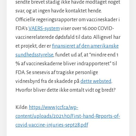
sendte brevet stadig ikke havde modtaget noget
svar, og at ingen havde kontaktet hende.
Officielle regeringsrapporter om vaccineskader i
FDA’s
VAERS-system
viser over 16.000 COVID-
vaccinerelaterede dødsfald til dato. Alligevel har
et projekt, der er
finansieret af den amerikanske
sundhedsstyrelse
, fundet ud af, at “mindre end 1
% af vaccineskaderne bliver indrapporteret” til
FDA. Se snesevis af tragiske personlige
vidnesbyrd fra de skadede på
dette websted
.
Hvorfor bliver dette ikke omtalt vidt og bredt?
Kilde:
https://www.jccf.ca/wp-
content/uploads/2021/10/First-hand-Reports-of-
covid-vaccine-injuries-sept28.pdf