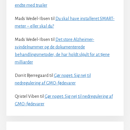
endte med trusler
Mads Wedel-Ibsen
til
Du skal have installeret SMART-
meter – eller skal du?
Mads Wedel-Ibsen
til
Det store Alzheimer-
svindelnummer og de dokumenterede
behandlingsmetoder, de har holdt skjult for at tjene
milliarder
Dorrit Bjerregaard
til
Gør noget: Sig nej til
nedregulering af GMO-fødevarer
Qristel Viben
til
Gør noget: Sig nej til nedregulering af
GMO-fødevarer