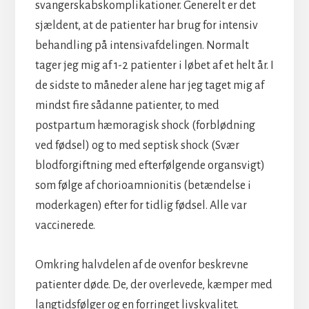
svangerskabs­komplikationer. Generelt er det
sjældent, at de patienter har brug for intensiv
behandling på intensivafdelingen. Normalt
tager jeg mig af 1-2 patienter i løbet af et helt år. I
de sidste to måneder alene har jeg taget mig af
mindst fire sådanne patienter, to med
postpartum hæmoragisk shock (forblødning
ved fødsel) og to med septisk shock (Svær
blodforgiftning med efterfølgende organsvigt)
som følge af chorioamnionitis (betændelse i
moderkagen) efter for tidlig fødsel. Alle var
vaccinerede.
Omkring halvdelen af de ovenfor beskrevne
patienter døde. De, der overlevede, kæmper med
langtidsfølger og en forringet livskvalitet.