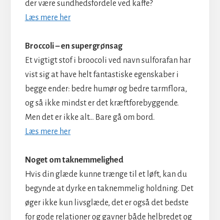
der være sundhedsfordele ved kaffe?
Læs mere her
Broccoli – en supergrønsag
Et vigtigt stof i broocoli ved navn sulforafan har
vist sig at have helt fantastiske egenskaber i
begge ender: bedre humør og bedre tarmflora,
og så ikke mindst er det kræftforebyggende.
Men det er ikke alt… Bare gå om bord.
Læs mere her
Noget om taknemmelighed
Hvis din glæde kunne trænge til et løft, kan du
begynde at dyrke en taknemmelig holdning. Det
øger ikke kun livsglæde, det er også det bedste
for gode relationer og gavner både helbredet og