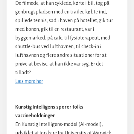
De filmede, at han cyklede, kørte i bil, tog på
genbrugspladsen med en trailer, købte ind,
spillede tennis, sad i haven på hotellet, gik tur
med konen, gik til en restaurant, var i
byggemarked, på cafe, til fysioterapeut, med
shuttle-bus ved lufthavnen, til check-in i
lufthavnen og flere andre situationer for at
prøve at bevise, at han ikke var syg. Er det
tilladt?
Læs mere her
Kunstig Intelligens sporer folks
vaccineholdninger
En Kunstig Intelligens-model (AI-model),
udviklet af forskere fra University of Warwick,