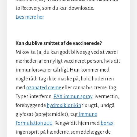
to Recovery, som du kan downloade.
Læs mere her
Kan du blive smittet af de vaccinerede?
Mikovits: Ja, du kan godt blive syg ved at være i
nærheden af en nyligt vaccineret person, hvis dit
immunforsvar er dårligt. Hun kommer med
nogle råd: Tag ikke maske på, hold huden ren
med
ozonated creme
eller cannabis creme. Tag
Type 1 interferon,
PAX immun spray
, ivermectin,
forebyggende
hydroxiklorikin
1 x ugtl., undgå
glyfosat (sprøjtemidlet), tag
Immune
Formulation 200
. Rengør dit hjem med
borax
,
ingen sprit på hænderne, som ødelægger de