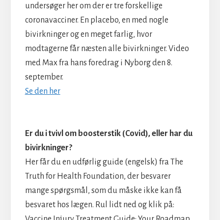
undersøger her om der er tre forskellige
coronavacciner. En placebo, en med nogle
bivirkninger og en meget farlig, hvor
modtagerne får næsten alle bivirkninger. Video
med Max fra hans foredrag i Nyborg den 8.
september.
Se den her
Er du i tvivl om boosterstik (Covid), eller har du
bivirkninger?
Her får du en udførlig guide (engelsk) fra The
Truth for Health Foundation, der besvarer
mange spørgsmål, som du måske ikke kan få
besvaret hos lægen. Rul lidt ned og klik på:
Vaccine Injury Treatment Guide: Your Roadmap