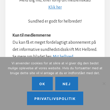
Meld dig ind, eller forny dit medlemskab.
Klik her
Sundhed er godt for helbredet!
Kun til medlemmerne
Du kan få et meget fordelagtigt abonnement på
det informative sundhedstidsskrift Mit Helbred.
Se mere om bladet her:
Mit helbred
Vi anvender cookies for at sikre at vi giver dig den bedst
Alle medlemmer kan tegne abonnement til fast
mulige oplevelse af vores website. Hvis du fortsætter med at
særpris: 225 kr. pr. år for 6 numre heraf 2
bruge dette site vil vi antage at du er indforstået med det.
udvidede numre. Ingen binding, ingen opsigelse.
OK
NEJ
Abonnementet stopper af sig selv, hvis du ikke
fornyr. Skriv til redaktør Ole Vestergaard, at du
PRIVATLIVSPOLITIK
ønsker et abonnement, og husk at oplyse, at du
er May Day-medlem. Kontakt Ole her: