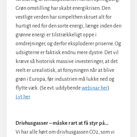
Grøn omstilling har skabt energikrisen. Den
vestlige verden har simpelthen skruet alt for
hurtigt ned for den sorte energi, længe inden den
grønne energi er tilstrækkeligt oppe i
omdrejninger, og derfor eksploderer priserne. Og
udsigterne er faktisk endnu mere dystre: Det vil
kræve så historisk massive investeringer, at det
reelt er urealistisk, at forsyningen når at blive
grøn i Europa, før industrien må lukke ned og
flytte væk. (Se evt. uddybende
webinar her
)
Lyt her
Drivhusgasser – måske rart at få styr på…
Vi har alle hørt om drivhusgassen CO2, som vi