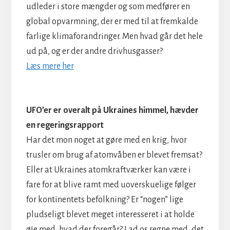
udleder i store mængder og som medfører en
global opvarmning, der er med til at fremkalde
farlige klimaforandringer. Men hvad går det hele
ud på, og er der andre drivhusgasser?
Læs mere her
UFO’er er overalt på Ukraines himmel, hævder
en regeringsrapport
Har det mon noget at gøre med en krig, hvor
trusler om brug af atomvåben er blevet fremsat?
Eller at Ukraines atomkraftværker kan være i
fare for at blive ramt med uoverskuelige følger
for kontinentets befolkning? Er “nogen” lige
pludseligt blevet meget interesseret i at holde
øje med, hvad der foregår? Lad os regne med, det