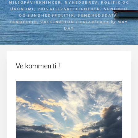
MILJØPÅVIRKNINGER
,
NYHEDSBREV
,
POLITIK OG
ØKONOMI
,
PRIVATLIVSRETTIGHEDER
,
SUNDHED
OG SUNDHEDSPOLITIK
,
SUNDHEDSDATA
,
TANDPLEJE
,
VACCINATION
/
26/09/2022
by
MAY
DAY
Velkommen til!